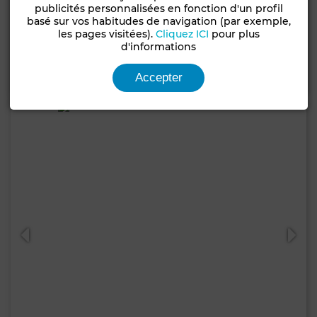
publicités personnalisées en fonction d'un profil
Appartement à Dar Bouazza
basé sur vos habitudes de navigation (par exemple,
les pages visitées).
Cliquez ICI
pour plus
155 m²
3 Ch.
3 Sdb.
d'informations
Contacter
Appelez
WhatsApp
Accepter