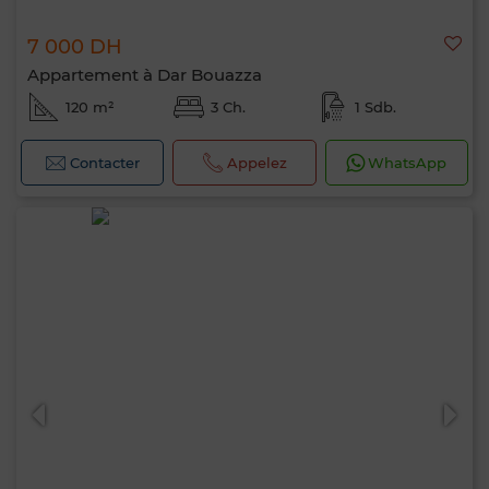
7 000 DH
Appartement à Dar Bouazza
120 m²
3 Ch.
1 Sdb.
Contacter
Appelez
WhatsApp
Bonjour, je suis MIA. Quel critère souhaitez-
vous appliquer maintenant ?