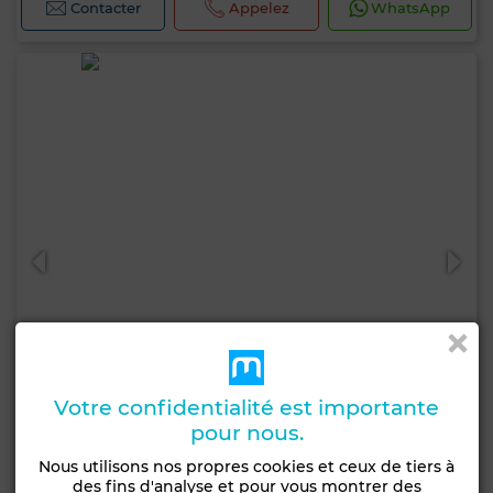
Contacter
Appelez
WhatsApp
Votre confidentialité est importante
pour nous.
8 500 000 DH
Nous utilisons nos propres cookies et ceux de tiers à
des fins d'analyse et pour vous montrer des