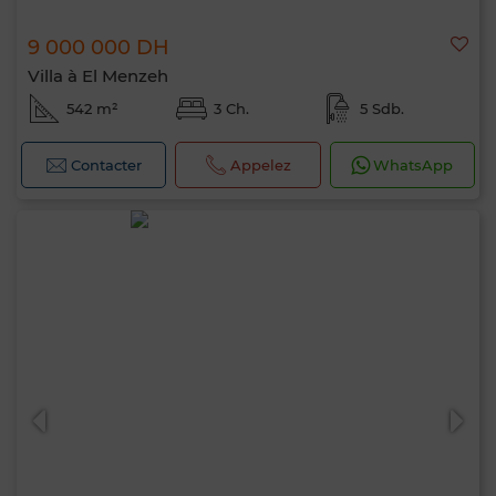
9 000 000 DH
Villa à El Menzeh
542 m²
3 Ch.
5 Sdb.
Contacter
Appelez
WhatsApp
Bonjour, je suis MIA. Quel critère souhaitez-
vous appliquer maintenant ?