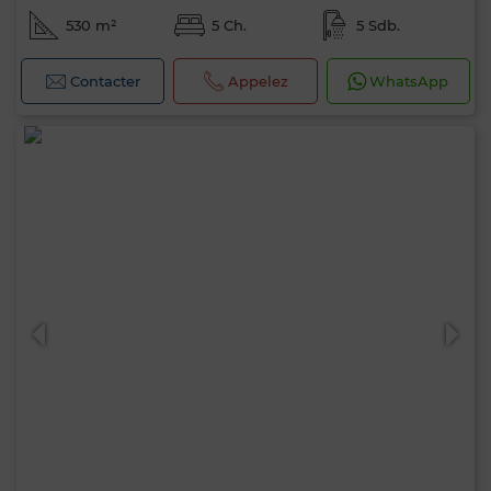
530 m²
5 Ch.
5 Sdb.
Contacter
Appelez
WhatsApp