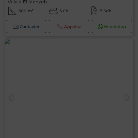
Villa à El Menzeh
600 m²
5 Ch.
5 Sdb.
Contacter
Appelez
WhatsApp
0 / 500