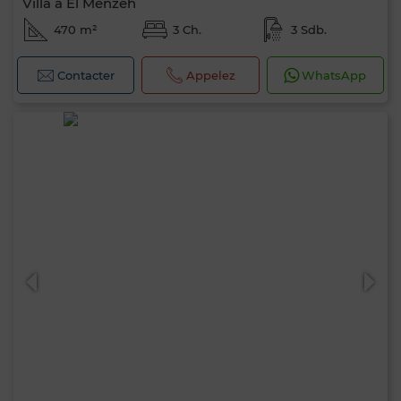
Villa à El Menzeh
470 m²
3 Ch.
3 Sdb.
Contacter
Appelez
WhatsApp