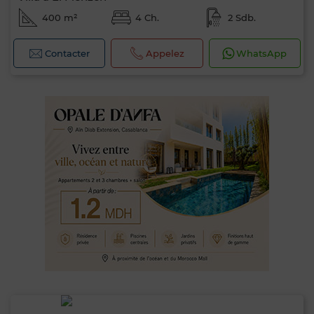
400 m²
4 Ch.
2 Sdb.
Contacter
Appelez
WhatsApp