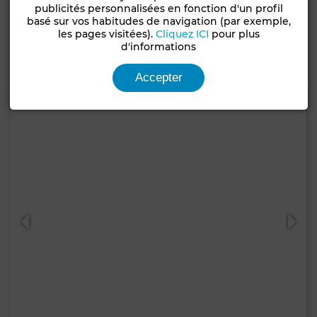
Villa à El Menzeh
publicités personnalisées en fonction d'un profil
basé sur vos habitudes de navigation (par exemple,
574 m²
4 Ch.
4 Sdb.
les pages visitées).
Cliquez ICI
pour plus
d'informations
Contacter
Appelez
WhatsApp
Accepter