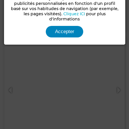
Appartement à Martil
publicités personnalisées en fonction d'un profil
basé sur vos habitudes de navigation (par exemple,
74 m²
3 Ch.
1 Sdb.
les pages visitées).
Cliquez ICI
pour plus
d'informations
Contacter
Appelez
WhatsApp
Accepter