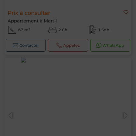
Prix à consulter
Appartement à Martil
67 m²
2 Ch.
1 Sdb.
Contacter
Appelez
WhatsApp
Bonjour, je suis MIA. Quel critère souhaitez-
vous appliquer maintenant ?