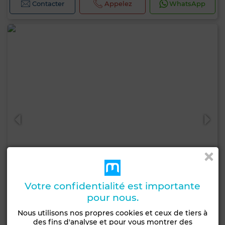
Contacter
Appelez
WhatsApp
Votre confidentialité est importante
pour nous.
620 000 DH
Nous utilisons nos propres cookies et ceux de tiers à
des fins d'analyse et pour vous montrer des