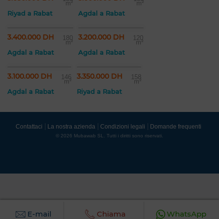
m²
m²
Riyad a Rabat
Agdal a Rabat
3.400.000 DH
3.200.000 DH
180
120
m²
m²
Agdal a Rabat
Agdal a Rabat
3.100.000 DH
3.350.000 DH
146
158
m²
m²
Agdal a Rabat
Riyad a Rabat
Contattaci
La nostra azienda
Condizioni legali
Domande frequenti
© 2026 Mubawab SL. Tutti i diritti sono riservati.
E-mail
Chiama
WhatsApp