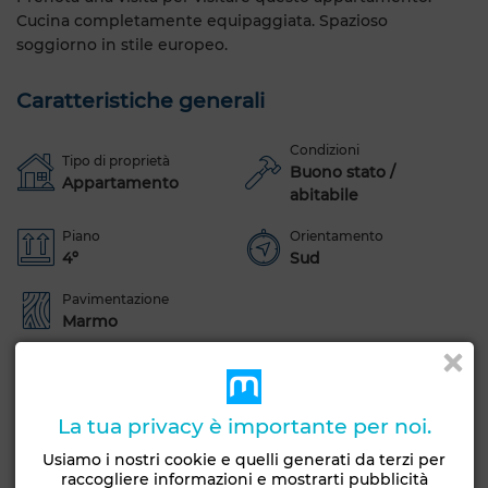
Cucina completamente equipaggiata. Spazioso
soggiorno in stile europeo.
Caratteristiche generali
Condizioni
Tipo di proprietà
Buono stato /
Appartamento
abitabile
Piano
Orientamento
4º
Sud
Pavimentazione
Marmo
Garage
Ascensore
Salotto marocchino
Salotto europeo
Camino
Aria condizionata
La tua privacy è importante per noi.
Sistema di allarme
Porta rinforzata
Usiamo i nostri cookie e quelli generati da terzi per
Cucina attrezzata
raccogliere informazioni e mostrarti pubblicità