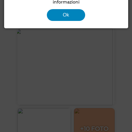
informazioni
Lavatrice
Forno a microonde
Internet
Ok
Vedi altre foto
+10 FOTO