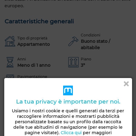
europeo.
Caratteristiche generali
Condizioni
Tipo di proprietà
Buono stato /
Appartamento
abitabile
Anni
Piano
Meno di 1 anno
3º
Pavimentazione
Marmo
Giardino
Terrazzo
Garage
Ascensore
La tua privacy è importante per noi.
Piscina
Portinaio
Arredato
Facciata esterna
Usiamo i nostri cookie e quelli generati da terzi per
Salotto europeo
Antenna parabolica
raccogliere informazioni e mostrarti pubblicità
personalizzate basate su un profilo dalla raccolta
Aria condizionata
Doppi vetri
Porta rinforzata
delle tue abitudini di navigazione (per esempio le
pagine visitate).
Clicca qui
per maggiori
Cucina attrezzata
Frigorifero
Forno
TV