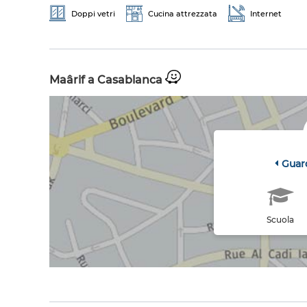
Doppi vetri
Cucina attrezzata
Internet
Maârif a Casablanca
Guar
Scuola