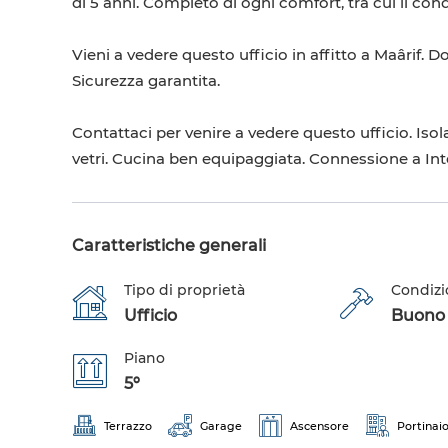
di 5 anni. Completo di ogni comfort, tra cui il cond
Vieni a vedere questo ufficio in affitto a Maârif. D
Sicurezza garantita.
Contattaci per venire a vedere questo ufficio. Iso
vetri. Cucina ben equipaggiata. Connessione a Int
Caratteristiche generali
Tipo di proprietà
Condizi
Ufficio
Buono s
Piano
5º
Terrazzo
Garage
Ascensore
Portinai