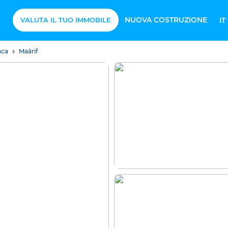
NUOVA COSTRUZIONE
VALUTA IL TUO IMMOBILE
IT
nca
Maârif