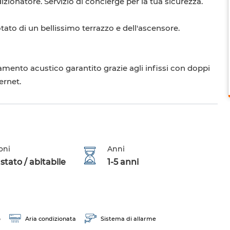
izionatore. Servizio di concierge per la tua sicurezza.
otato di un bellissimo terrazzo e dell'ascensore.
lamento acustico garantito grazie agli infissi con doppi
ernet.
oni
Anni
tato / abitabile
1-5 anni
o
Aria condizionata
Sistema di allarme