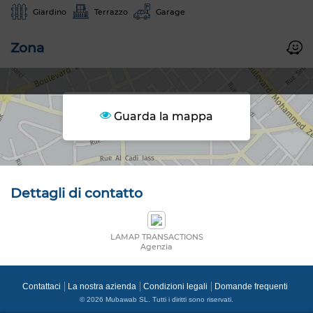
Giardino
Terrazzo
Garage
Zona
Guarda la mappa
Dettagli di contatto
LAMAP TRANSACTIONS
Agenzia
Contattaci
La nostra azienda
Condizioni legali
Domande frequenti
© 2026 Mubawab SL. Tutti i diritti sono riservati.