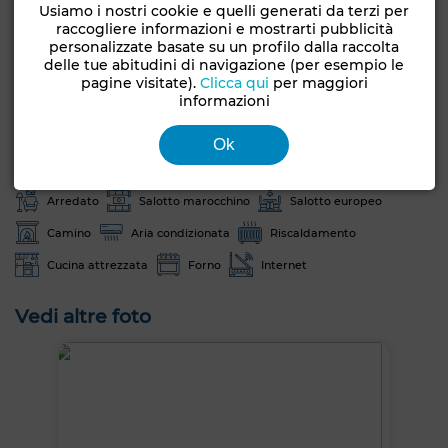
Usiamo i nostri cookie e quelli generati da terzi per
raccogliere informazioni e mostrarti pubblicità
Tipo di proprietà
Area della trama
personalizzate basate su un profilo dalla raccolta
Villa
1800 m²
delle tue abitudini di navigazione (per esempio le
pagine visitate).
Clicca qui
per maggiori
Condizioni
informazioni
Orientamento
Buono stato /
Est
abitabile
Ok
Giardino
Terrazzo
Garage
Piscina
Box
Arredato
Salotto marocchino
Salotto europeo
Camino
Aria condizionata
Riscaldamento
Cucina attrezzata
Forno
Internet
Vedi altre foto