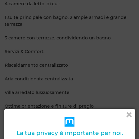
4 camere da letto, di cui:
1 suite principale con bagno, 2 ampie armadi e grande
terrazza
3 camere con terrazze, condividendo un bagno
Servizi & Comfort:
Riscaldamento centralizzato
Aria condizionata centralizzata
Villa arredato lussuosamente
Ottima orientazione e finiture di pregio
Prezzo affitto: 100.000 DH / mese
La tua privacy è importante per noi.
Caratteristiche generali