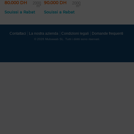
80.000 DH
90.000 DH
2000
2000
m²
m²
Souissi a Rabat
Souissi a Rabat
Contattaci
La nostra azienda
Condizioni legali
Domande frequenti
© 2026 Mubawab SL. Tutti i diritti sono riservati.