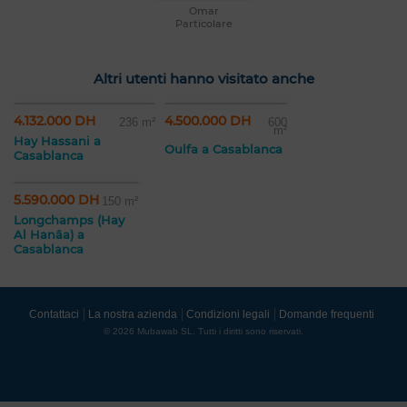
Omar
Particolare
Altri utenti hanno visitato anche
4.132.000 DH
4.500.000 DH
236 m²
600
m²
Hay Hassani a
Oulfa a Casablanca
Casablanca
5.590.000 DH
150 m²
Longchamps (Hay
Al Hanâa) a
Casablanca
Contattaci
La nostra azienda
Condizioni legali
Domande frequenti
© 2026 Mubawab SL. Tutti i diritti sono riservati.