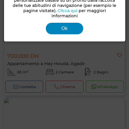
personalizzate basate su un profilo dalla raccolta
delle tue abitudini di navigazione (per esempio le
pagine visitate).
Clicca qui
per maggiori
informazioni
Ok
700.000 DH
Appartamento a Hay Houda, Agadir
65 m²
2 Camere
2 Bagni
Contatta
Chiama
WhatsApp