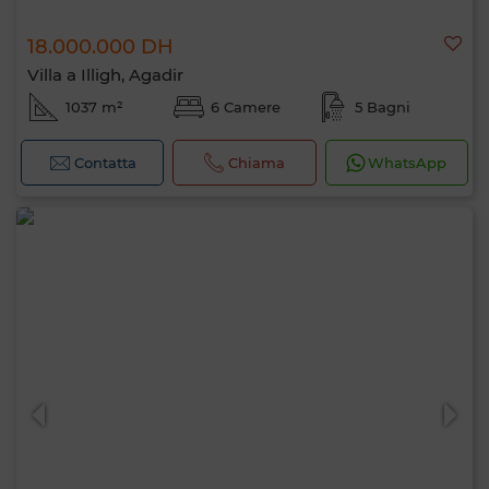
18.000.000 DH
Villa a Illigh, Agadir
1037 m²
6 Camere
5 Bagni
Contatta
Chiama
WhatsApp
Ciao, sono MIA. Quale criterio vuoi
applicare ora?