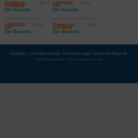
Prezzo su
1.400.000
98 m²
81 m²
richiesta
DH
Dar Bouazza
Dar Bouazza
1.400.000
Prezzo su
81 m²
98 m²
DH
richiesta
Dar Bouazza
Dar Bouazza
Contattaci
La nostra azienda
Condizioni legali
Domande frequenti
© 2026 Mubawab SL. Tutti i diritti sono riservati.