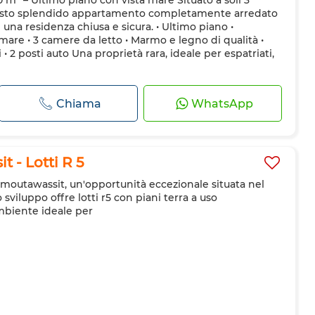
 m² – Ultimo piano con vista mare Situato a soli 3
attrezzata
Frigorifero
Forno
TV
Lavatrice
uesto splendido appartamento completamente arredato
et
Ammessi animali domestici
 una residenza chiusa e sicura. • Ultimo piano •
 mare • 3 camere da letto • Marmo e legno di qualità •
 • 2 posti auto Una proprietà rara, ideale per espatriati,
Chiama
WhatsApp
 - Lotti R 5
l moutawassit, un'opportunità eccezionale situata nel
sviluppo offre lotti r5 con piani terra a uso
mbiente ideale per