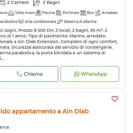
2 Camere
2 Bagni
sore
Vista mare
Piscina
Portinaio
Box
Arredato
arabolica
Aria condizionata
Sistema di allarme
i sogni. Prezzo 8 500 DH. 3 locali, 2 bagni, 95 m². 2
rezzata
Frigorifero
Forno
TV
Lavatrice
eno di 1 anno. Tipo di pavimento: Marmo. arredato.
et
ionale a Ain Diab Extension. Completo di ogni comfort,
onata. Sicurezza assicurata dal servizio di consiergerie.
enna parabolica, la porta blindata e un sistema di
..
Chiama
WhatsApp
ndido appartamento a Ain Diab
anca