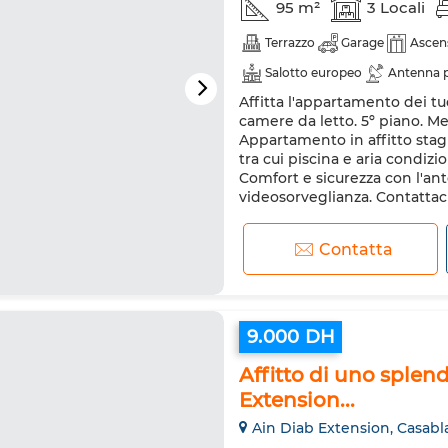
95 m²
3 Locali
Terrazzo
Garage
Ascen
Salotto europeo
Antenna p
Affitta l'appartamento dei tuo
Porta rinforzata
Cucina att
camere da letto. 5º piano. M
Forno a microonde
Intern
Appartamento in affitto stag
tra cui piscina e aria condizi
Comfort e sicurezza con l'ant
videosorveglianza. Contattaci.
Contatta
9.000 DH
Affitto di uno sple
Extension...
Ain Diab Extension, Casabl