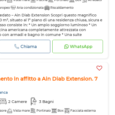
europeo
Aria condizionata
Riscaldamento
edato – Ain Diab Extension Scopri questo magnifico
etri
Porta rinforzata
Cucina attrezzata
Frigorifero
m², situato al 1° piano di una residenza chiusa, sicura e
Forno a microonde
so consiste in: * Un ampio soggiorno luminoso * Un
cucina americana completamente attrezzata con
tto con armadi e bagno in comune * Una suite
 bagno privato e balcone * 1...
Chiama
WhatsApp
to in affitto a Ain Diab Extension. 7
anca
2 Camere
3 Bagni
sore
Vista mare
Portinaio
Box
Facciata esterna