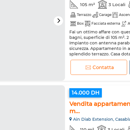
105 m²
3 Locali
Terrazzo
Garage
Ascen
Box
Facciata esterna
A
Fai un ottimo affare con ques
Forno
Ammessi animali d
bagni, superficie di 105 m². 
Impianto con antenna parabol
sicurezza. Appartamento in af
splendido terrazzo. Casa dota
disposizione e splendida pisci
Contatta
14.000 DH
Vendita appartament
m...
Ain Diab Extension, Casabl
110 m²
3 Locali