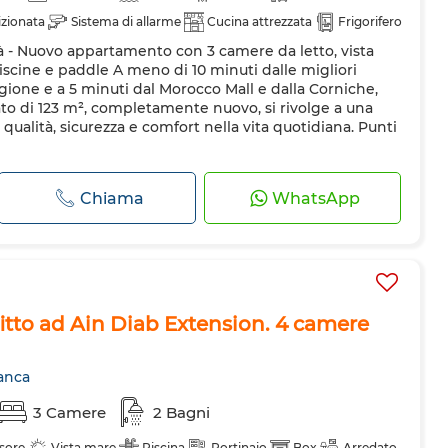
izionata
Sistema di allarme
Cucina attrezzata
Frigorifero
ità - Nuovo appartamento con 3 camere da letto, vista
Forno a microonde
iscine e paddle A meno di 10 minuti dalle migliori
egione e a 5 minuti dal Morocco Mall e dalla Corniche,
o di 123 m², completamente nuovo, si rivolge a una
 qualità, sicurezza e comfort nella vita quotidiana. Punti
Chiama
WhatsApp
itto ad Ain Diab Extension. 4 camere
anca
3 Camere
2 Bagni
sore
Vista mare
Piscina
Portinaio
Box
Arredato