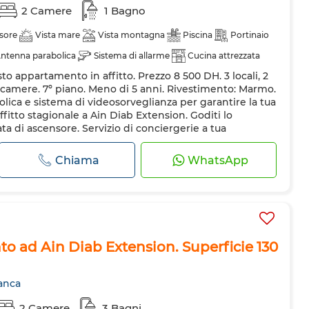
2 Camere
1 Bagno
sore
Vista mare
Vista montagna
Piscina
Portinaio
ntenna parabolica
Sistema di allarme
Cucina attrezzata
to appartamento in affitto. Prezzo 8 500 DH. 3 locali, 2
omestici
2 camere. 7º piano. Meno di 5 anni. Rivestimento: Marmo.
ica e sistema di videosorveglianza per garantire la tua
fitto stagionale a Ain Diab Extension. Goditi lo
ta di ascensore. Servizio di conciergerie a tua
na. ...
Chiama
WhatsApp
o ad Ain Diab Extension. Superficie 130
anca
2 Camere
3 Bagni