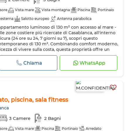
sore
Vista mare
Vista montagna
Piscina
Portinaio
 esterna
Salotto europeo
Antenna parabolica
ppartamento luminoso di 130 m² con accesso al mare -
amento
Sistema di allarme
Doppi vetri
Porta rinforzata
le zone costiere più ricercate di Casablanca, all'interno
ero
Forno
TV
Lavatrice
Forno a microonde
ura (24 ore su 24, 7 giorni su 7), scopri questo
ntemporaneo di 130 m². Combinando comfort moderno,
domestici
olcezza di vivere sulla costa, questa proprietà offre un
o Spazio...
Chiama
WhatsApp
to, piscina, sala fitness
anca
3 Camere
2 Bagni
sore
Vista mare
Piscina
Portinaio
Arredato