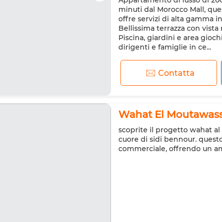
Appartamento di lusso di 200
Sistema di allarme
Cucina 
minuti dal Morocco Mall, q
Forno a microonde
Intern
offre servizi di alta gamma in
Bellissima terrazza con vista
Piscina, giardini e area giochi
dirigenti e famiglie in ce...
Contatta
Wahat El Moutawassit
scoprite il progetto wahat a
cuore di sidi bennour. questo 
commerciale, offrendo un a