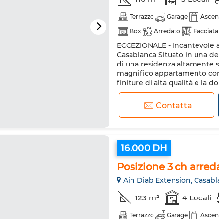
Terrazzo
Garage
Ascen
Box
Arredato
Facciata
ECCEZIONALE - Incantevole a
Aria condizionata
Riscald
Casablanca Situato in una del
Cucina attrezzata
Frigorif
di una residenza altamente sic
magnifico appartamento co
Internet
Ammessi animali 
finiture di alta qualità e la d
ambiente di vita idilliaco. ️ Un
Contatta
16.000 DH
Posizione 3 ch arreda
Ain Diab Extension, Casabl
123 m²
4 Locali
Terrazzo
Garage
Ascen