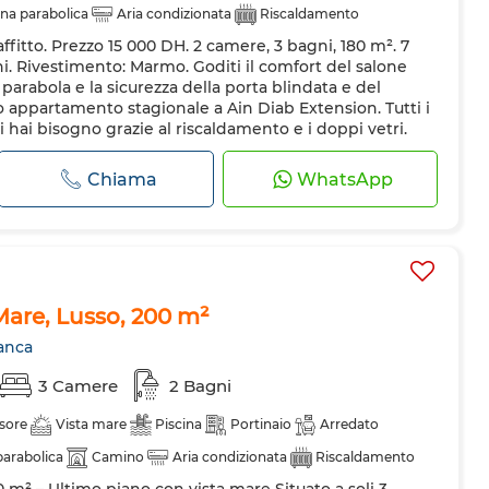
na parabolica
Aria condizionata
Riscaldamento
fitto. Prezzo 15 000 DH. 2 camere, 3 bagni, 180 m². 7
etri
Porta rinforzata
Cucina attrezzata
Forno
nni. Rivestimento: Marmo. Goditi il comfort del salone
domestici
arabola e la sicurezza della porta blindata e del
o appartamento stagionale a Ain Diab Extension. Tutti i
ui hai bisogno grazie al riscaldamento e i doppi vetri.
..
Chiama
WhatsApp
Mare, Lusso, 200 m²
anca
3 Camere
2 Bagni
sore
Vista mare
Piscina
Portinaio
Arredato
arabolica
Camino
Aria condizionata
Riscaldamento