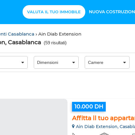
NUOVA COSTRUZION
VALUTA IL TUO IMMOBILE
nti Casablanca
Ain Diab Extension
on, Casablanca
(
59 risultati
)
10.000 DH
Affitta il tuo appart
Ain Diab Extension, Casabl