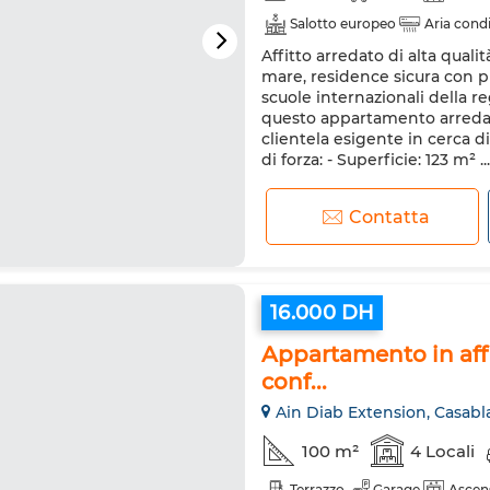
Salotto europeo
Aria cond
Affitto arredato di alta qual
Forno
TV
Lavatrice
mare, residence sicura con p
scuole internazionali della r
questo appartamento arredat
clientela esigente in cerca di
di forza: - Superficie: 123 m² ...
Contatta
16.000 DH
Appartamento in aff
conf...
Ain Diab Extension, Casabl
100 m²
4 Locali
Terrazzo
Garage
Ascen