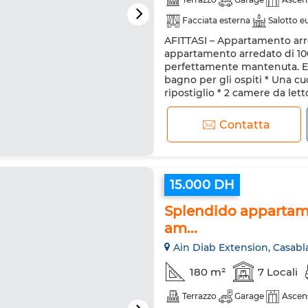
Facciata esterna
Salotto 
AFITTASI – Appartamento arr
Sistema di allarme
Doppi v
appartamento arredato di 100 
Forno
TV
Lavatrice
perfettamente mantenuta. Es
bagno per gli ospiti * Una 
ripostiglio * 2 camere da le
matrimoniale con spogliatoio,
Contatta
15.000 DH
Splendido appartamen
am...
Ain Diab Extension, Casabl
180 m²
7 Locali
Terrazzo
Garage
Ascen