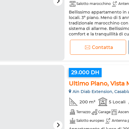
Salotto marocchino
Anten
Bellissimo appartamento in af
Sistema di allarme
Doppi v
locali. 3º piano. Meno di 5 a
Internet
Ammessi animali 
tradizionale marocchino con p
sistema di allarme. Bellissim
comfort e la tranquillità di c
Meravigliosa vista sul mare. C.
Contatta
29.000 DH
Ultimo Piano, Vista 
Ain Diab Extension, Casabl
200 m²
5 Locali
Terrazzo
Garage
Ascen
Salotto europeo
Antenna p