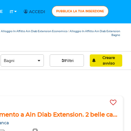
E
IT
ACCEDI
PUBBLICA LA TUA INSERZIONE
Alloggio In Affitto Ain Diab Extension Economico
Alloggio In Affitto Ain Diab Extension
/
Bagno
Creare
Filtri
avviso
amento a Ain Diab Extension. 2 belle ca...
anca