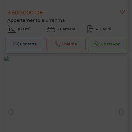
3.600.000 DH
Appartamento a Errahma
188 m²
3 Camere
4 Bagni
Contatta
Chiama
WhatsApp
Ciao, sono MIA. Quale criterio vuoi
applicare ora?