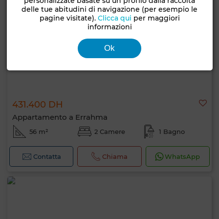
personalizzate basate su un profilo dalla raccolta
delle tue abitudini di navigazione (per esempio le
pagine visitate).
Clicca qui
per maggiori
informazioni
Ok
431.400 DH
Appartamento a Errahma
56 m²
2 Camere
1 Bagno
Contatta
Chiama
WhatsApp