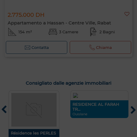
2.775.000 DH
Appartamento a Hassan - Centre Ville, Rabat
154 m²
3 Camere
2 Bagni
Contatta
Chiama
Consigliato dalle agenzie immobiliari
RESIDENCE AL FARAH
L
TR...
Y
Ouislane
H
Résidence les PERLES