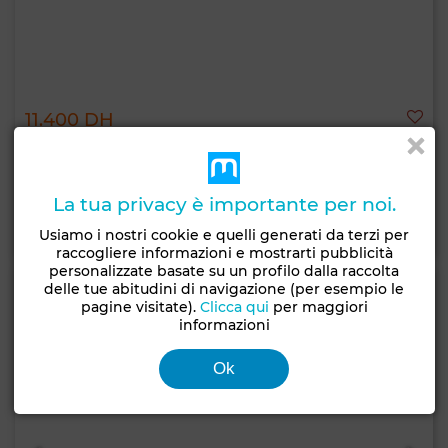
11.400 DH
Appartamento a Hassan - Centre Ville, Rabat
110 m²
3 Camere
2 Bagni
La tua privacy è importante per noi.
Contatta
Chiama
WhatsApp
Usiamo i nostri cookie e quelli generati da terzi per
raccogliere informazioni e mostrarti pubblicità
personalizzate basate su un profilo dalla raccolta
delle tue abitudini di navigazione (per esempio le
pagine visitate).
Clicca qui
per maggiori
informazioni
Ok