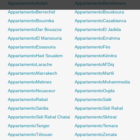
AppartamentoAsilah
AppartamentoBenslimane
AppartamentoBerrechid
AppartamentoBouskoura
AppartamentoBouznika
AppartamentoCasablanca
AppartamentoDar Bouazza
AppartamentoEl Jadida
AppartamentoEl Mansouria
AppartamentoErrahma
AppartamentoEssaouira
AppartamentoFès
AppartamentoHad Soualem
AppartamentoKénitra
AppartamentoLarache
AppartamentoM'Diq
AppartamentoMarrakech
AppartamentoMartil
AppartamentoMeknes
AppartamentoMohammedia
AppartamentoNouaceur
AppartamentoOujda
AppartamentoRabat
AppartamentoSalé
AppartamentoSaïdia
AppartamentoSidi Rahal
AppartamentoSidi Rahal Chatai
AppartamentoSkhirat
AppartamentoTanger
AppartamentoTemara
AppartamentoTétouan
AppartamentoZenata