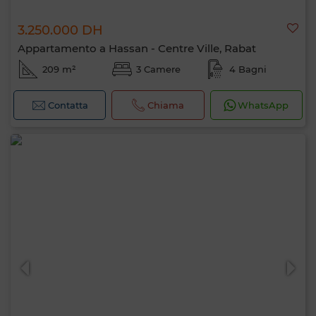
3.250.000 DH
Appartamento a Hassan - Centre Ville, Rabat
209 m²
3 Camere
4 Bagni
Contatta
Chiama
WhatsApp
Ciao, sono MIA. Quale criterio vuoi
applicare ora?