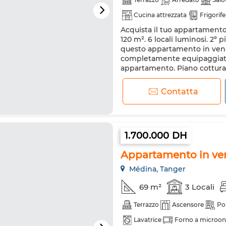
Cucina attrezzata
Frigorif
Acquista il tuo appartamento
120 m². 6 locali luminosi. 2º
questo appartamento in vend
completamente equipaggiata. 
appartamento. Piano cottura 
condizionata
Contatta
1.700.000 DH
Appartamento in ve
Médina, Tanger
69 m²
3 Locali
Terrazzo
Ascensore
Po
Lavatrice
Forno a microo