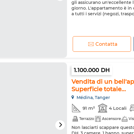
gli assicurano un'eccellente 
giorno. L'appartamento è in 
a tutti i servizi (negozi, tras
Contatta
1.100.000 DH
Vendita di un bell'
Superficie totale...
Médina, Tanger
91 m²
4 Locali
Terrazzo
Ascensore
Vi
Non lasciarti scappare quest
DH. 3 camere, 1 bagno, superfi