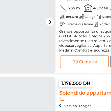
265 m²
4 Locali
Terrazzo
Garage
Ascen
Sistema di allarme
Porta r
Grande opportunità di acqui
000 DH. 4 locali, 3 bagni, 265
Rivestimento: Piastrellato. C
videosorveglianza. Appartam
Médina. Comfort e sicurezza co
conciergerie. Dotato di un bel
Contatta
1.176.000 DH
Splendido appartame
I...
Médina, Tanger