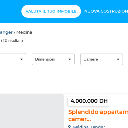
NUOVA COSTRUZION
VALUTA IL TUO IMMOBILE
Tanger
Médina
(
10 risultati
)
4.000.000 DH
Splendido appartame
camer...
Médina, Tanger