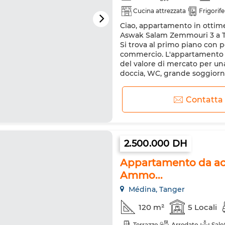
Cucina attrezzata
Frigorif
Ciao, appartamento in ottime
Aswak Salam Zemmouri 3 a Ta
Si trova al primo piano con p
commercio. L'appartamento può
del valore di mercato per un
doccia, WC, grande soggiorno
Contatta
2.500.000 DH
Appartamento da acqu
Ammo...
Médina, Tanger
120 m²
5 Locali
Terrazzo
Arredato
Salo