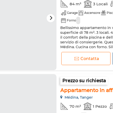
84 m²
3 Locali
Garage
Ascensore
Pisc
Forno
Bellissimo appartamento in v
superficie di 78 m². 3 locali.
il comfort della piscina e del
servizio di consiergerie. Qu
Médina. Cucina con forno. Sil
per visitare qu...
Contatta
Prezzo su richiesta
Appartamento in affit
Médina, Tanger
70 m²
1 Pezzo