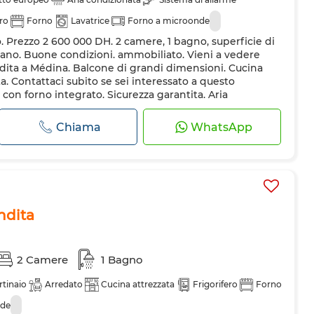
ero
Forno
Lavatrice
Forno a microonde
. Prezzo 2 600 000 DH. 2 camere, 1 bagno, superficie di
 piano. Buone condizioni. ammobiliato. Vieni a vedere
ita a Médina. Balcone di grandi dimensioni. Cucina
Contattaci subito se sei interessato a questo
con forno integrato. Sicurezza garantita. Aria
Chiama
WhatsApp
ndita
2 Camere
1 Bagno
rtinaio
Arredato
Cucina attrezzata
Frigorifero
Forno
nde