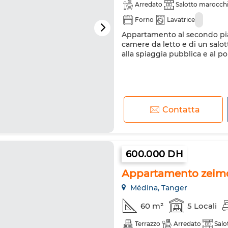
Arredato
Salotto marocch
Forno
Lavatrice
Appartamento al secondo pian
camere da letto e di un sal
alla spiaggia pubblica e al po
Contatta
600.000 DH
Appartamento zeimo
Médina, Tanger
60 m²
5 Locali
Terrazzo
Arredato
Salo