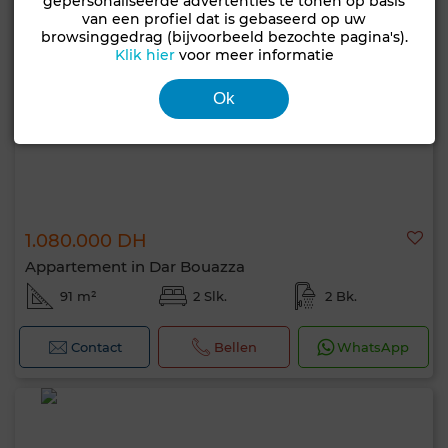
gepersonaliseerde advertenties te tonen op basis
van een profiel dat is gebaseerd op uw
browsinggedrag (bijvoorbeeld bezochte pagina's).
Klik hier
voor meer informatie
Ok
1.080.000 DH
Appartement in Dar Bouazza
91 m²
2 Slk.
2 Bk.
Contact
Bellen
WhatsApp