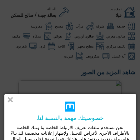
نوع جيد
الحالة
فيلا
بحالة جيدة / صالح للسكن
حديقة
شرفة
مرآب
مسبح
مفروشة
صالون مغربي
صالون أوروبي
هوائي
مدفأة
مكيف
تكييف مركزي
مطبخ مجهز
ثلاجة
فرن
تلفزيون
آلة غسيل
ميكروويف
انترنت
شاهد المزيد من الصور
خصوصيتك مهمة بالنسبة لنا.
نحن نستخدم ملفات تعريف الارتباط الخاصة بنا وتلك الخاصة
بالأطراف الأخرى لأغراض التحليل ولإظهار إعلانات مخصصة لك بناءً
على ملف تعريف يعتمد على عاداتك في التصفح (على سبيل المثال