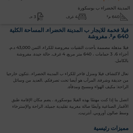
المدينة الخضراء ب بوسكورة
640 م²
4 غرف
3 حـ
فيلا فخمة للايجار ب المدينة الخضراء. المساحة الكلية
640 م². مفروشة
فيلا مذهلة مصممة بأحدث التقنيات معروضة للكراء. الثمن 43,000 د.م.
أجزاء 6، 3 حمامات ، 640 متر مربع. 4 غرف. حالة جيدة. مفروشة
بالكامل.
تعال لاكتشاف فيلا ومنزل فاخر للكراء ب المدينة الخضراء. .تتكون خارجيا
من حديقة وشرفة. المرآب هو أيضا تحت تصرفكم. .العديد من وسائل
الراحة: مكيف الهواء ومسبح ومدفأة.
اتصل بنا إذا كنت مهتمًا بهذه الفيلا ببوسكورة. . يضم مكان الإقامة طبق
الأقمار الصناعية وأيضًا صالة مغربية تقليدية جميلة. الراحة والإسترخاء
وسط صالون أوروبي. أنترنيت.
مميزات رئيسية