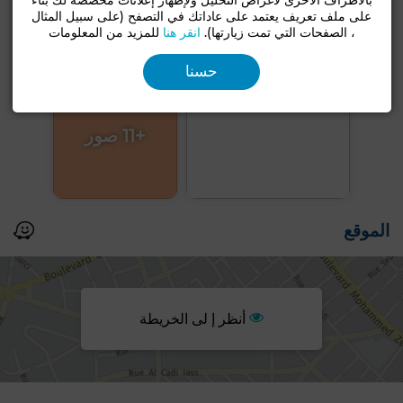
بالأطراف الأخرى لأغراض التحليل ولإظهار إعلانات مخصصة لك بناءً
على ملف تعريف يعتمد على عاداتك في التصفح (على سبيل المثال
، الصفحات التي تمت زيارتها).
انقر هنا
للمزيد من المعلومات
حسنا
+11 صور
الموقع
أنظر إ لى الخريطة