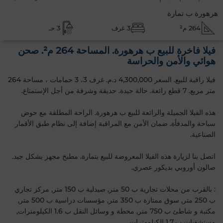
هرهورة ب تمارة
264 م²
3 غرف
3 حـ
فيلا فاخرة للبيع ب هرهورة. المساحة 264 م². صحن
هوائي والأمن والحراسة
فيلا راقية للبيع. السعر 4,300,000 د.م. غرف 3، 3 حمامات ، مساحة 264
متر مربع. 7 قطع رائعة. حالة جيدة. حديقة وشرفة من أجل الإستمتاع.
هذه الفيلا الجميلة والرائعة للبيع ب هرهورة. الراحة المطلقة مع حوض
سباحة والمدفأة. ضمان الأمن مع المراقبة إضافة إلى نظام طبق الأقمار
الصناعية.
اتصل بنا لزيارة هذه الفيلا المعروضة للبيع بتمارة. مطبخ مجهز بشكل جيد.
صالون أوروبي بديكور عصري.
: بالقرب من محلات تجارية ب 50 متر, صيدلية ب 150 متر, مركز تجاري
ب 250 متر, سوق ممتازة ب 350 متر, مؤسسات دراسية ب 500 متر,
مكتبة و شاطئ ب 750 متر, محطة و وسائل النقل ب 1.6 الكيلومترات,
مستشفيات ب 1.7 الكيلومترات.