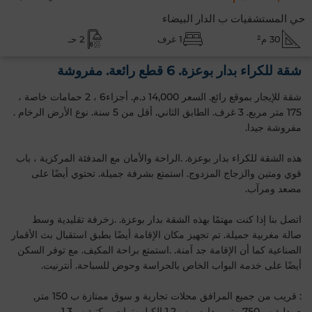
حي المستشفيات ب الدار البيضاء
30 م²
1 غرف
2 حـ
شقة للكراء بدار بوعزة. 6 قطع رائعة. مفروشة
شقة للإيجار بموقع رائع. السعر 14,000 د.م. أجزاء6 ، 2 حمامات خاصة ،
175 متر مربع. 3 غرف. الطابق الثاني‎. أقل من 5 سنة. نوع الأرض الرخام .
مفروشة جيدا.
هذه الشقة للكراء بدار بوعزة. .الراحة والأمان مع المدفئة المركزية ، باب
قوي ومتين والزجاج المزدوج. استمتع بشرفة جميلة. تحتوي أيضًا على
مصعد ومرآب.
اتصل بنا إذا كنت مهتمًا بهذه الشقة بدار بوعزة. .زخرفة تقليدية وسط
صالة مغربية جميلة. تم تجهيز مكان الإقامة أيضًا بطبق استقبال بث الأقمار
الصناعية كما أن الإقامة جد آمنة. .استمتع براحة المكيف. مع توفر السكن
أيضًا على خدمة البواب الخاص بالحراسة وحوض للسباحة. أنترنيت.
: قريب من جميع المرافق محلات تجارية و سوق ممتازة ب 150 متر,
صيدلية ب 750 متر, مدارس ب 1.2 الكيلومترات, مكتبة ب 1.3