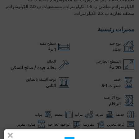
الكيلومترات, شاطئ ب 1.6 الكيلومترات, مستشفيات ب 2.0 الكيلومترات,
منطقة تجارية ب 2.2 الكيلومترات.
مميزات رئيسية
نوع جيد
سطح مفيد
شقة
1 م²
السطح الخارجي
الحالة
20 م²
بحالة جيدة / صالح للسكن
قديم
توجد الشقة بالطابق
سنوات 1-5
الثاني
نوع الأرضية
الرخام
حديقة
شرفة
مرآب
مصعد
بواب
غرفة لتخزين
مفروشة
الواجهة الخارجية
صالون مغربي
صالون أوروبي
هوائي
مكيف
تكييف مركزي
حراسة