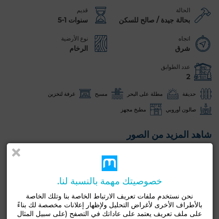
الحالة
قديم
بحالة جيدة / صالح للسكن
سنوات 1-5
اتجاه
نوع الأرضية
شرق
الرخام
عدد الطوابق
2
حديقة
مطلة على البحر
مسبح
غرفة لتخزين
صالون أوروبي
مطبخ مجهز
شاهد المزيد من الصور
خصوصيتك مهمة بالنسبة لنا.
نحن نستخدم ملفات تعريف الارتباط الخاصة بنا وتلك الخاصة
بالأطراف الأخرى لأغراض التحليل ولإظهار إعلانات مخصصة لك بناءً
على ملف تعريف يعتمد على عاداتك في التصفح (على سبيل المثال