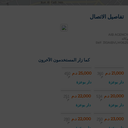
تفاصيل الاتصال
AIB AGENCY
وكالة
Réf: 310AIBVLM0625
كما زار المستخدمون الآخرون
21,000 د.م
25,000 د.م
450
360
م²
م²
دار بوعزة
دار بوعزة
20,000 د.م
22,000 د.م
251
534
م²
م²
دار بوعزة
دار بوعزة
23,000 د.م
22,000 د.م
280
250
م²
م²
دار بوعزة
دار بوعزة