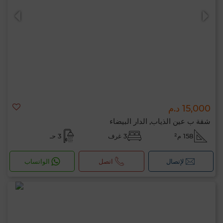
15,000 د.م
0 / 500
شقة ب عين الذياب, الدار البيضاء
158 م²
3 غرف
3 حـ
لإتصال
اتصل
الواتساب