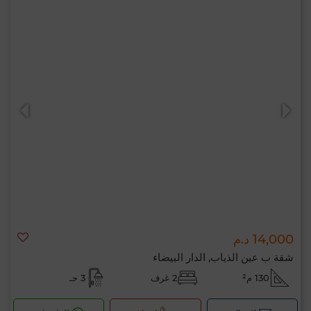
14,000 د.م
شقة ب عين الذياب, الدار البيضاء
130 م²
2 غرف
3 حـ