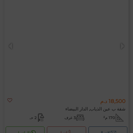
18,500 د.م
شقة ب عين الذياب, الدار البيضاء
170 م²
3 غرف
2 حـ
لإتصال
اتصل
الواتساب