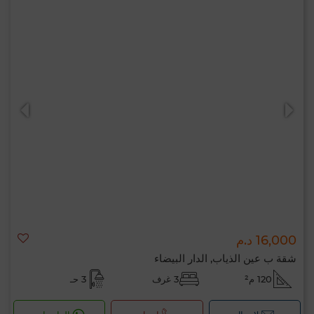
16,000 د.م
شقة ب عين الذياب, الدار البيضاء
120 م²
3 غرف
3 حـ