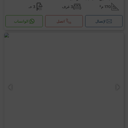
170 م²
3 غرف
3 حـ
لإتصال
اتصل
الواتساب