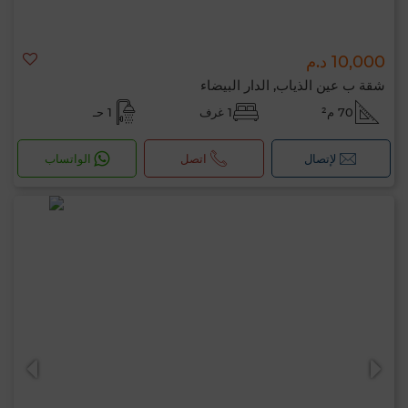
10,000 د.م
شقة ب عين الذياب, الدار البيضاء
70 م²
1 غرف
1 حـ
لإتصال
اتصل
الواتساب