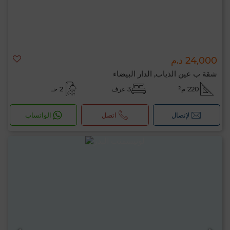
24,000 د.م
شقة ب عين الذياب, الدار البيضاء
220 م²
3 غرف
2 حـ
لإتصال
اتصل
الواتساب