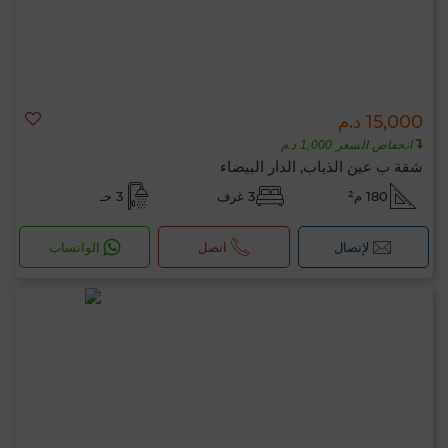
15,000 د.م
انخفاض السعر 1,000 د.م
شقة ب عين الذياب, الدار البيضاء
180 م²
3 غرف
3 حـ
لإتصال
اتصل
الواتساب