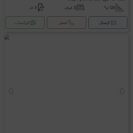
125 م²
3 غرف
3 حـ
لإتصال
اتصل
الواتساب