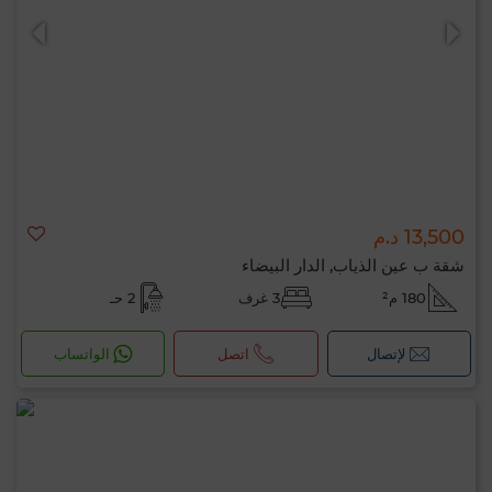
13,500 د.م
شقة ب عين الذياب, الدار البيضاء
180 م²
3 غرف
2 حـ
لإتصال
اتصل
الواتساب