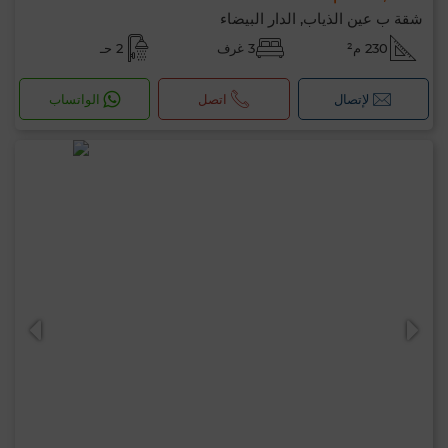
شقة ب عين الذياب, الدار البيضاء
230 م²
3 غرف
2 حـ
لإتصال
اتصل
الواتساب