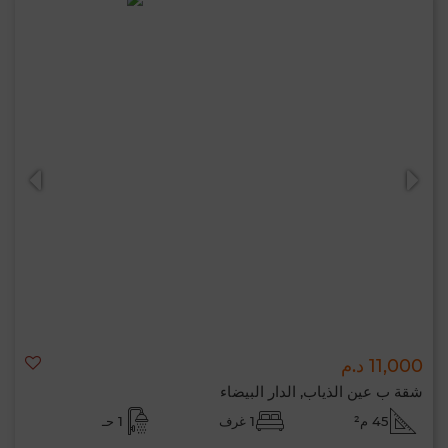
11,000 د.م
شقة ب عين الذياب, الدار البيضاء
45 م²
1 غرف
1 حـ