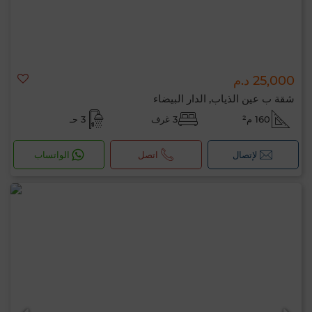
25,000 د.م
شقة ب عين الذياب, الدار البيضاء
160 م²
3 غرف
3 حـ
لإتصال
اتصل
الواتساب