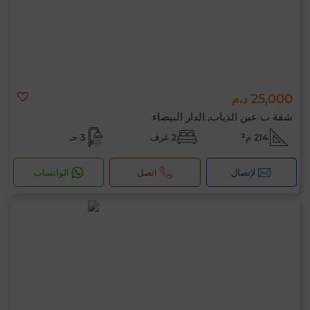
25,000 د.م
شقة ب عين الذياب, الدار البيضاء
214 م²
2 غرف
3 حـ
لإتصال
اتصل
الواتساب