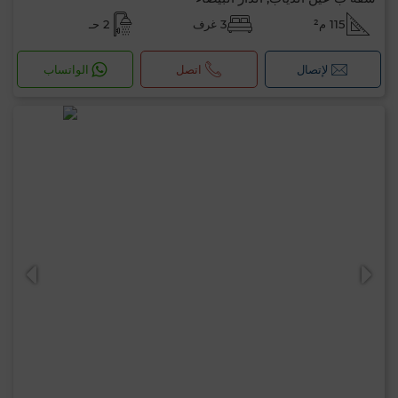
115 م²
3 غرف
2 حـ
لإتصال
اتصل
الواتساب