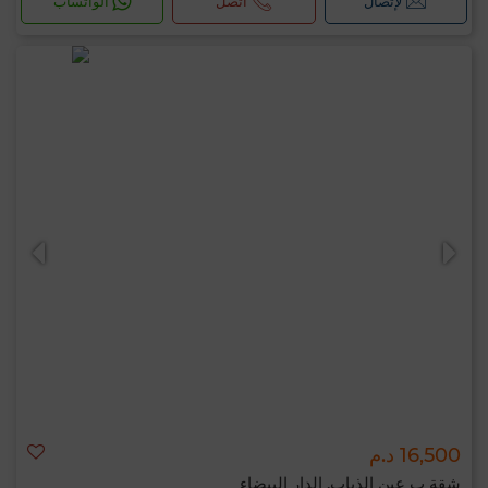
لإتصال
اتصل
الواتساب
16,500 د.م
شقة ب عين الذياب, الدار البيضاء