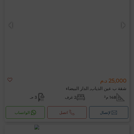
25,000 د.م
شقة ب عين الذياب, الدار البيضاء
148 م²
2 غرف
3 حـ
لإتصال
اتصل
الواتساب