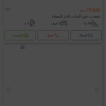
17,500 د.م
شقة ب عين الذياب, الدار البيضاء
115 م²
3 غرف
2 حـ
لإتصال
اتصل
الواتساب
مرحبًا، أنا MIA. ما المعيار الذي ترغب في تطبيقه
الآن؟