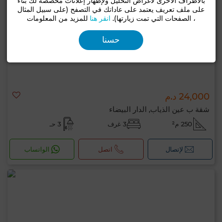
بالأطراف الأخرى لأغراض التحليل ولإظهار إعلانات مخصصة لك بناءً
على ملف تعريف يعتمد على عاداتك في التصفح (على سبيل المثال
، الصفحات التي تمت زيارتها).
انقر هنا
للمزيد من المعلومات
حسنا
24,000 د.م
شقة ب عين الذياب, الدار البيضاء
250 م²
3 غرف
3 حـ
لإتصال
اتصل
الواتساب