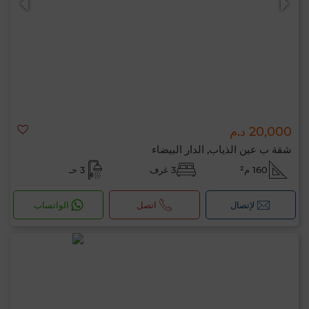
20,000 د.م
شقة ب عين الذياب, الدار البيضاء
160 م²
3 غرف
3 حـ
لإتصال
اتصل
الواتساب