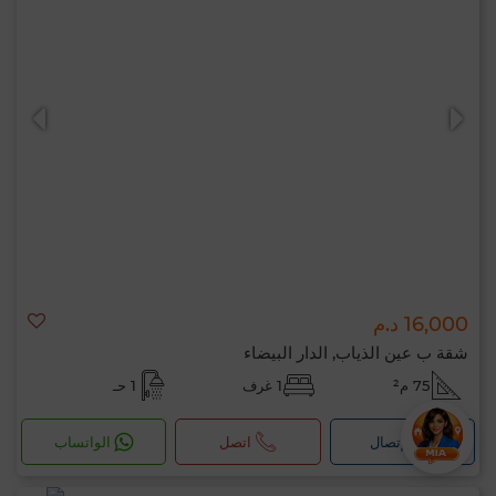
16,000 د.م
شقة ب عين الذياب, الدار البيضاء
75 م²
1 غرف
1 حـ
لإتصال
اتصل
الواتساب