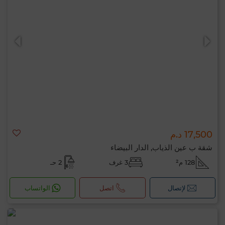
17,500 د.م
شقة ب عين الذياب, الدار البيضاء
128 م²
3 غرف
2 حـ
لإتصال
اتصل
الواتساب