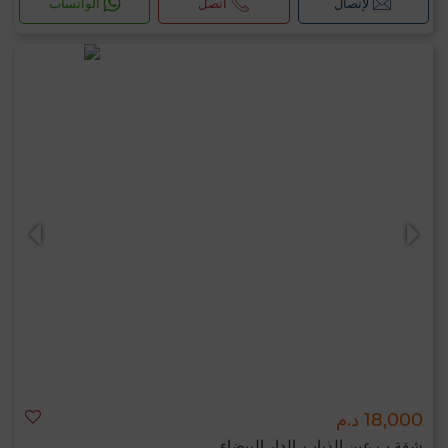
لإتصال
اتصل
الواتساب
18,000 د.م
شقة ب عين الذياب, الدار البيضاء