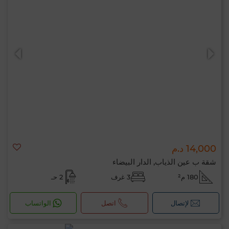
14,000 د.م
شقة ب عين الذياب, الدار البيضاء
180 م²
3 غرف
2 حـ
لإتصال
اتصل
الواتساب