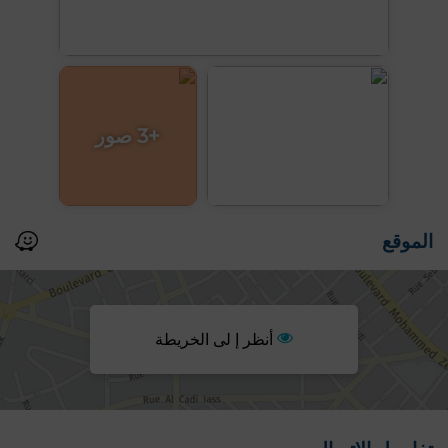
+3 صور
الموقع
أنظر إ لى الخريطة