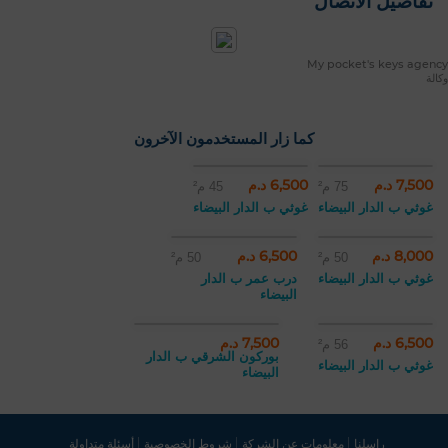
تفاصيل الاتصال
My pocket's keys agency
وكالة
كما زار المستخدمون الآخرون
7,500 د.م
6,500 د.م
75 م²
45 م²
غوثي ب الدار البيضاء
غوثي ب الدار البيضاء
8,000 د.م
6,500 د.م
50 م²
50 م²
غوثي ب الدار البيضاء
درب عمر ب الدار
البيضاء
6,500 د.م
7,500 د.م
56 م²
بوركون الشرقي ب الدار
غوثي ب الدار البيضاء
البيضاء
راسلنا
معلومات عن الشركة
شروط الخصوصية
أسئلة متداولة