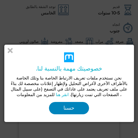
قديم
توجد الشقة بالطابق
10-5 سنوات
الخامس
اتجاه
جنوب
شرفة
مرآب
مصعد
مفروشة
صالون أوروبي
مطبخ مجهز
ثلاجة
فرن
تلفزيون
آلة غسيل
شاهد المزيد من الصور
خصوصيتك مهمة بالنسبة لنا.
نحن نستخدم ملفات تعريف الارتباط الخاصة بنا وتلك الخاصة
بالأطراف الأخرى لأغراض التحليل ولإظهار إعلانات مخصصة لك بناءً
على ملف تعريف يعتمد على عاداتك في التصفح (على سبيل المثال
، الصفحات التي تمت زيارتها).
انقر هنا
للمزيد من المعلومات
حسنا