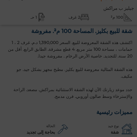
جيليز ب مراكش
100 م²
2 غرف
1 حـ
شقة للبيع بكليز. المساحة 100 م². مفروشة
اكتشف هذه الشقة المعروضة للبيع. السعر 1,390,000 د.م. غرف 2 ، 1
حمامات ، مساحة 100 متر مربع. 4 قطع مشرقة. الطابق الرابع‎. أقل من
20 سنة. للتجديد. خاصية الأرض الرخام . مفروشة جيدا.
هذه الشقة المثالية معروضة للبيع بكليز. مطبخ مجهز بشكل جيد. جو
مكيف.
حدد موعد زيارتك الآن لهذه الشقة الاستثنائية بمراكش. مصعد. الراحة
والإسترخاء وسط صالون أوروبي. فرن مدمج.
مميزات رئيسية
نوع جيد
الحالة
شقة
بحاجة إلى تجديد