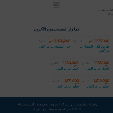
Maison 26
وكالة
كما زار المستخدمون الآخرون
1,515,000 د.م
1,030,200 د.م
137 م²
60 م²
طريق الدار البيضاء ب
حي الشتوي ب مراكش
مراكش
1,180,000
1,155,000
56 م²
49 م²
د.م
د.م
الغول ب مراكش
جيليز ب مراكش
1,171,000
1,010,000
62 م²
61 م²
د.م
د.م
جيليز ب مراكش
جيليز ب مراكش
راسلنا
معلومات عن الشركة
شروط الخصوصية
أسئلة متداولة
© 2026 جميع الحقوق محفوظة . مبوب إس إل.