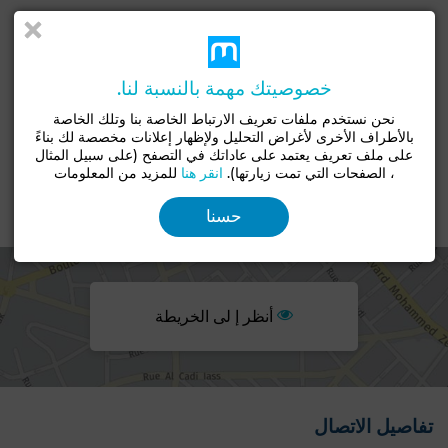
قديم
توجد الشقة بالطابق
20-10 سنوات
الرابع
اتجاه
نوع الأرضية
خصوصيتك مهمة بالنسبة لنا.
الغرب
الرخام
نحن نستخدم ملفات تعريف الارتباط الخاصة بنا وتلك الخاصة
مصعد
مفروشة
صالون أوروبي
مكيف
مطبخ مجهز
بالأطراف الأخرى لأغراض التحليل ولإظهار إعلانات مخصصة لك بناءً
على ملف تعريف يعتمد على عاداتك في التصفح (على سبيل المثال
ثلاجة
فرن
، الصفحات التي تمت زيارتها).
انقر هنا
للمزيد من المعلومات
الموقع
حسنا
أنظر إ لى الخريطة
تفاصيل الاتصال