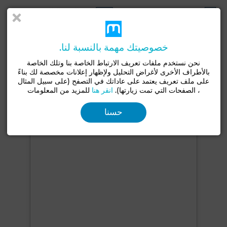
قديم
توجد الشقة بالطابق
أقل من سنة
الثاني
اتجاه
خصوصيتك مهمة بالنسبة لنا.
شمال
نحن نستخدم ملفات تعريف الارتباط الخاصة بنا وتلك الخاصة
شرفة
مرآب
مصعد
بواب
مكيف
حراسة
بالأطراف الأخرى لأغراض التحليل ولإظهار إعلانات مخصصة لك بناءً
على ملف تعريف يعتمد على عاداتك في التصفح (على سبيل المثال
، الصفحات التي تمت زيارتها).
انقر هنا
للمزيد من المعلومات
شاهد المزيد من الصور
حسنا