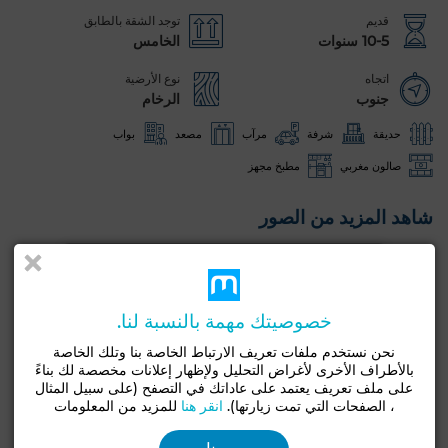
قديم
توجد الشقة بالطابق
10-5 سنوات
الخامس
اتجاه
نوع الأرضية
جنوب
الرخام
حديقة
شرفة
مرآب
مصعد
بواب
صالون مغربي
مطبخ مجهز
شاهد المزيد من الصور
خصوصيتك مهمة بالنسبة لنا.
نحن نستخدم ملفات تعريف الارتباط الخاصة بنا وتلك الخاصة
بالأطراف الأخرى لأغراض التحليل ولإظهار إعلانات مخصصة لك بناءً
على ملف تعريف يعتمد على عاداتك في التصفح (على سبيل المثال
، الصفحات التي تمت زيارتها).
انقر هنا
للمزيد من المعلومات