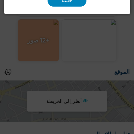
حسنا
+12 صور
الموقع
أنظر إ لى الخريطة