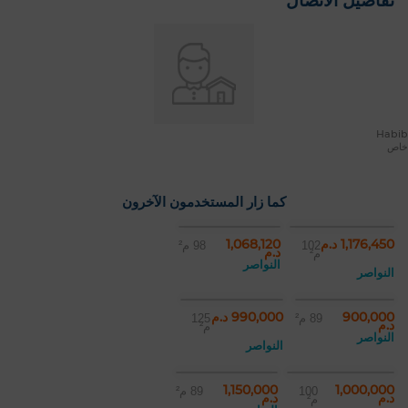
تفاصيل الاتصال
Habib
خاص
كما زار المستخدمون الآخرون
1,176,450 د.م
1,068,120
102
98 م²
د.م
م²
النواصر
النواصر
900,000
990,000 د.م
89 م²
125
د.م
م²
النواصر
النواصر
1,150,000
1,000,000
100
89 م²
د.م
د.م
م²