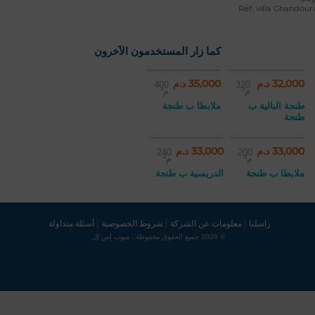
Réf: villa Ghandouri
كما زار المستخدمون الآخرون
32,000 د.م
35,000 د.م
400
320
م²
م²
طنجة البالية ب
ملابطا ب طنجة
طنجة
33,000 د.م
33,000 د.م
240
200
م²
م²
ملابطا ب طنجة
الدريسية ب طنجة
راسلنا
معلومات عن الشركة
شروط الخصوصية
أسئلة متداولة
© 2026 جميع الحقوق محفوظة . مبوب إس إل.