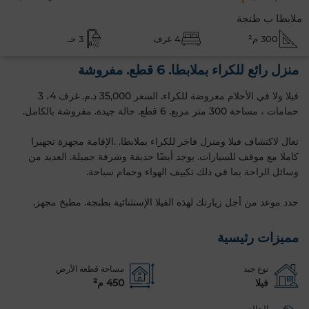
ملابطا ب طنجة
300 م²
4 غرف
3 حـ
منزل رائع للكراء بملابطا. 6 قطع. مفروشة
فيلا ولا في الأحلام معروضة للكراء. السعر 35,000 د.م. غرف 4، 3
حمامات ، مساحة 300 متر مربع. 6 قطع. حالة جيدة. مفروشة بالكامل.
تعال لاكتشاف فيلا ومنزل فاخر للكراء بملابطا. .الإقامة مجهزة تجهيزا
كاملا مع موقف للسيارات. يوجد أيضًا حديقة وشرفة جميلة. العديد من
وسائل الراحة بما في ذلك تكييف الهواء وحمام سباحة.
حدد موعد من أجل زيارتك لهذه الفيلا الإستثنائية بطنجة. مطبخ مجهز.
مميزات رئيسية
نوع جيد
مساحة قطعة الأرض
فيلا
450 م²
الحالة