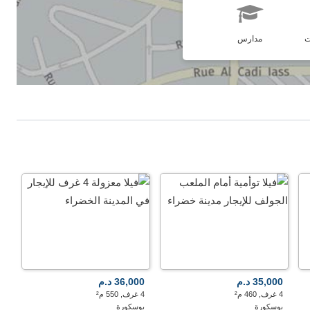
ت
مدارس
35,000 د.م
36,000 د.م
4 غرف, 460 م²
4 غرف, 550 م²
بوسكورة
بوسكورة