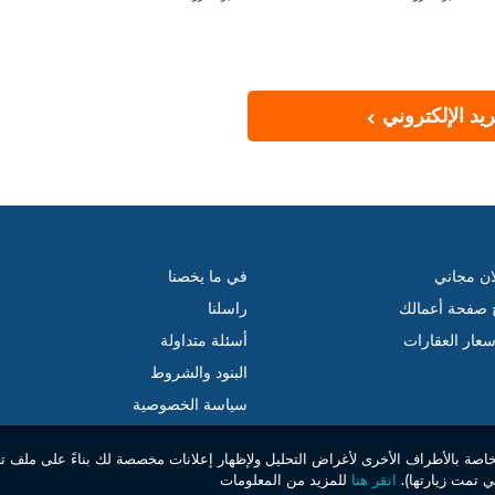
يد الإلكتروني
ان مجاني
في ما يخصنا
ج صفحة أعمالك
راسلنا
عار العقارات
أسئلة متداولة
البنود والشروط
سياسة الخصوصية
خاصة بالأطراف الأخرى لأغراض التحليل ولإظهار إعلانات مخصصة لك بناءً على ملف ت
 تمت زيارتها).
انقر هنا
للمزيد من المعلومات
© 2026 جميع الحقوق محفوظة . مبوب إس إل. –
الموقع العقاري الأول بالمغرب