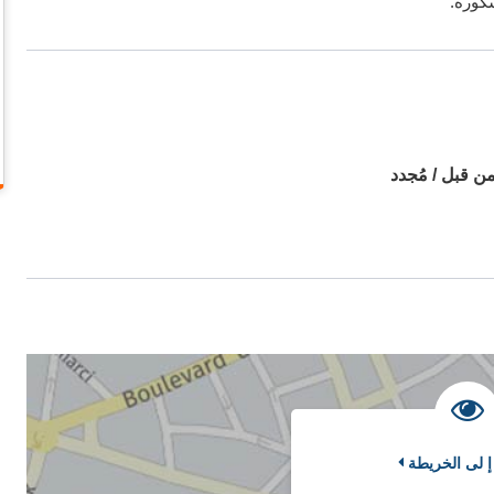
سكورة.
ن قبل / مُجدد
إ لى الخريطة