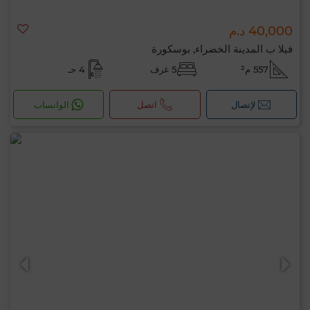
40,000 د.م
فيلا ب المدينة الخضراء, بوسكورة
557 م²
5 غرف
4 حـ
لإتصال
اتصل
الواتساب