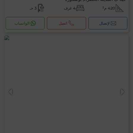
420 م²
4 غرف
3 حـ
لإتصال
اتصل
الواتساب