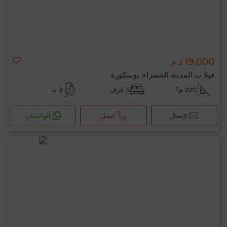
19,000 د.م
فيلا ب المدينة الخضراء, بوسكورة
220 م²
3 غرف
3 حـ
لإتصال
اتصل
الواتساب