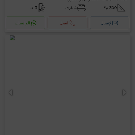
300 م²
4 غرف
3 حـ
لإتصال
اتصل
الواتساب