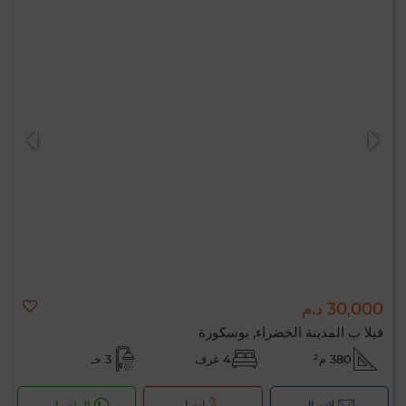
30,000 د.م
فيلا ب المدينة الخضراء, بوسكورة
380 م²
4 غرف
3 حـ
لإتصال
اتصل
الواتساب