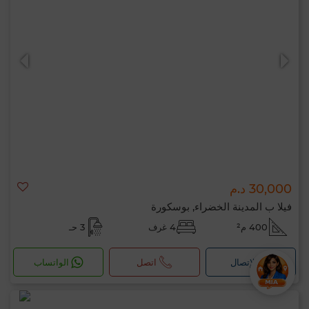
30,000 د.م
فيلا ب المدينة الخضراء, بوسكورة
400 م²
4 غرف
3 حـ
لإتصال
اتصل
الواتساب