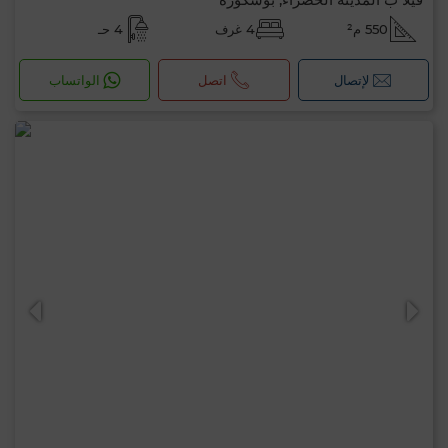
550 م²
4 غرف
4 حـ
لإتصال
اتصل
الواتساب