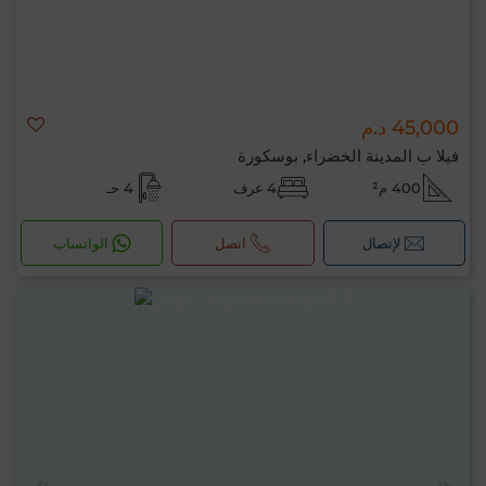
45,000 د.م
فيلا ب المدينة الخضراء, بوسكورة
400 م²
4 غرف
4 حـ
لإتصال
اتصل
الواتساب