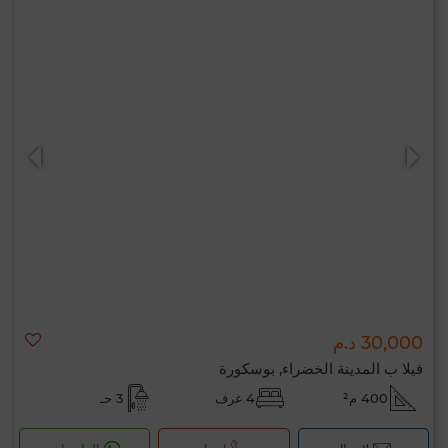
30,000 د.م
فيلا ب المدينة الخضراء, بوسكورة
400 م²
4 غرف
3 حـ