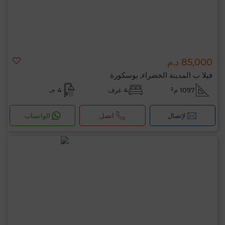
85,000 د.م
فيلا ب المدينة الخضراء, بوسكورة
1097 م²
4 غرف
4 حـ
لإتصال
اتصل
الواتساب