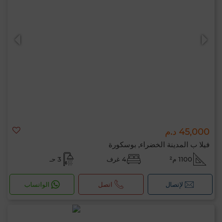
45,000 د.م
فيلا ب المدينة الخضراء, بوسكورة
1100 م²
4 غرف
3 حـ
لإتصال
اتصل
الواتساب