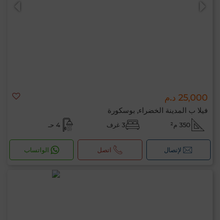
25,000 د.م
0 / 500
فيلا ب المدينة الخضراء, بوسكورة
350 م²
3 غرف
4 حـ
لإتصال
اتصل
الواتساب