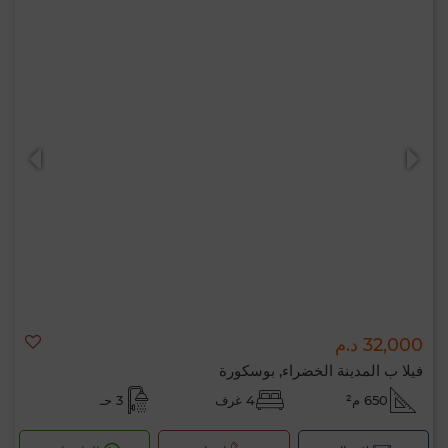
32,000 د.م
فيلا ب المدينة الخضراء, بوسكورة
650 م²
4 غرف
3 حـ