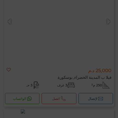
25,000 د.م
فيلا ب المدينة الخضراء, بوسكورة
250 م²
3 غرف
3 حـ
لإتصال
اتصل
الواتساب