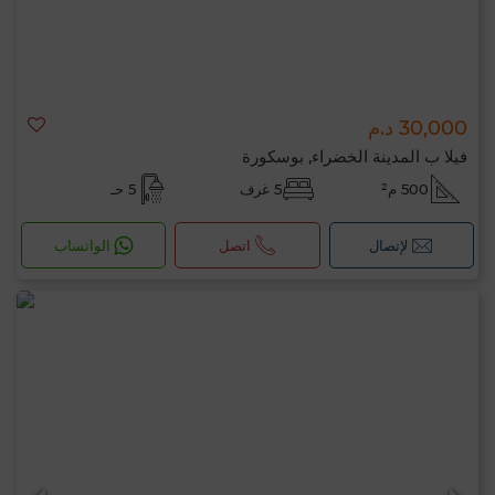
30,000 د.م
فيلا ب المدينة الخضراء, بوسكورة
500 م²
5 غرف
5 حـ
لإتصال
اتصل
الواتساب