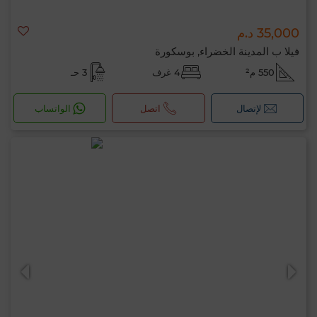
35,000 د.م
فيلا ب المدينة الخضراء, بوسكورة
550 م²
4 غرف
3 حـ
لإتصال
اتصل
الواتساب