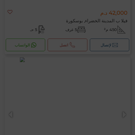
42,000 د.م
فيلا ب المدينة الخضراء, بوسكورة
450 م²
5 غرف
5 حـ
لإتصال
اتصل
الواتساب
مرحبًا، أنا MIA. ما المعيار الذي ترغب في تطبيقه
الآن؟