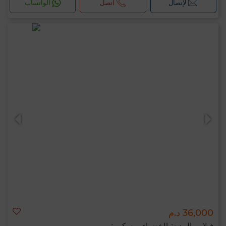
لإتصال
اتصل
الواتساب
36,000 د.م
فيلا ب المدينة الخضراء, بوسكورة