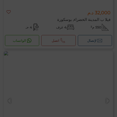
32,000 د.م
فيلا ب المدينة الخضراء, بوسكورة
550 م²
4 غرف
4 حـ
لإتصال
اتصل
الواتساب