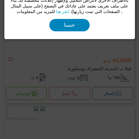
بالأطراف الأخرى لأغراض التحليل ولإظهار إعلانات مخصصة لك بناءً
على ملف تعريف يعتمد على عاداتك في التصفح (على سبيل المثال
، الصفحات التي تمت زيارتها).
انقر هنا
للمزيد من المعلومات
حسنا
45,000 د.م
فيلا ب المدينة الخضراء, بوسكورة
750 م²
5 غرف
5 حـ
لإتصال
اتصل
الواتساب