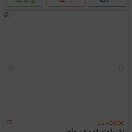
لإتصال
اتصل
الواتساب
40,000 د.م
فيلا ب المدينة الخضراء, بوسكورة