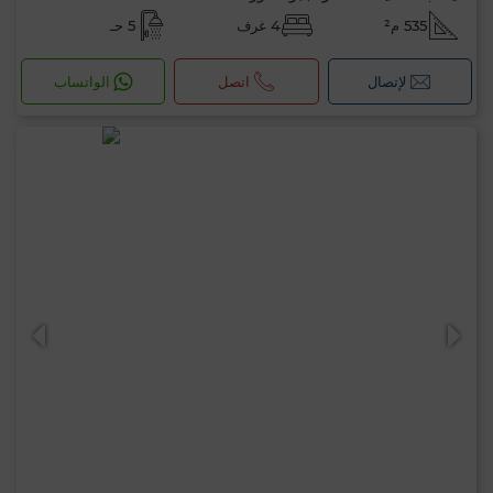
535 م²
4 غرف
5 حـ
لإتصال
اتصل
الواتساب