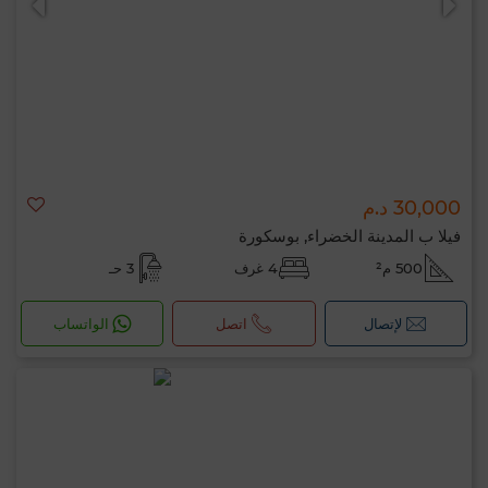
30,000 د.م
فيلا ب المدينة الخضراء, بوسكورة
500 م²
4 غرف
3 حـ
لإتصال
اتصل
الواتساب