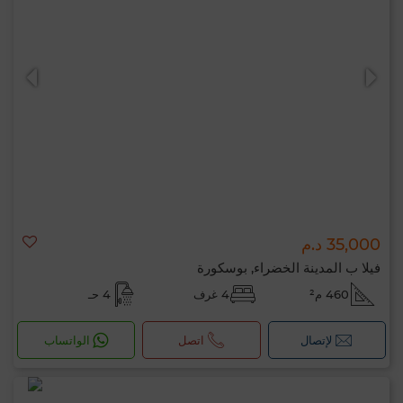
35,000 د.م
فيلا ب المدينة الخضراء, بوسكورة
460 م²
4 غرف
4 حـ
لإتصال
اتصل
الواتساب