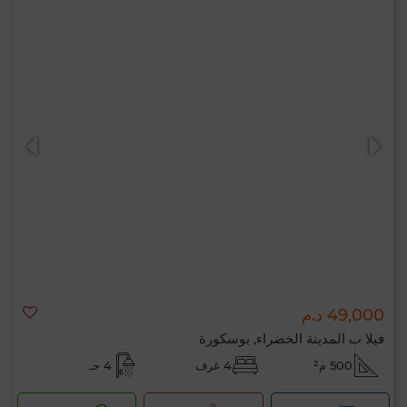
49,000 د.م
فيلا ب المدينة الخضراء, بوسكورة
500 م²
4 غرف
4 حـ