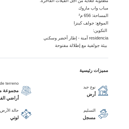
مطلوبة للغاية من أجل الفيلات الفاخرة.
مباب واب ماروك
المساحة: 656 م²
الموقع: جولف كينزا
️ التكوين:
residencia آمنة - إطار أخضر وسكني
️ بيئة جولفية مع إطلالة مفتوحة
مميزات رئيسية
 de terreno
نوع جيد
مجموعة من
أرض
أراضي الف
التسليم
حالة الأرض
مسجل
لوتي