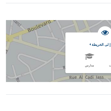
إ لى الخريطة
ت
مدارس