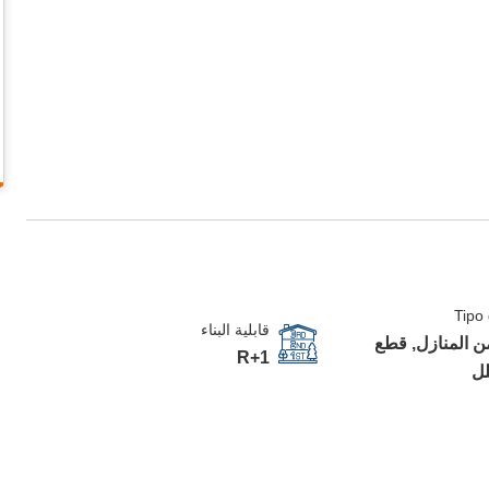
Tipo
قابلية البناء
 المنازل, قطع
R+1
لل