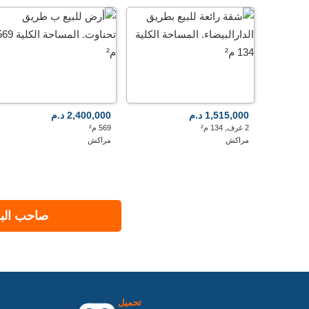
1,515,000 د.م
2,400,000 د.م
2 غرف, 134 م²
569 م²
مراكش
مراكش
صاحب البر
تحميل