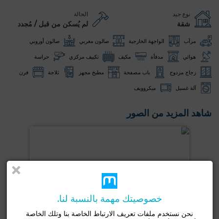
نوع جيد
الحالة
شقة
لم يُسكن من قبل / مُجدد
مرآب
الواجهة الخارجية
صالون مغربي
صالون أوروبي
هوائي
مدفأة
مكيف
تكييف مركزي
حراسة
زجاج مزدوج
باب مصفحة
مطبخ مجهز
ثلاجة
فرن
آلة غسيل
ميكروويف
شاهد المزيد من الصور
خصوصيتك مهمة بالنسبة لنا.
نحن نستخدم ملفات تعريف الارتباط الخاصة بنا وتلك الخاصة