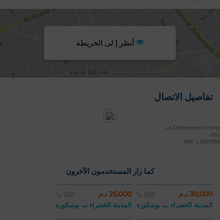
أنظر إ لى الخريطة
تفاصيل الاتصال
La Reference Immo
وكالة
Réf: LRI01586
كما زار المستخدمون الآخرون
30,000 د.م
25,000 د.م
500 م²
350 م²
المدينة الخضراء ب بوسكورة
المدينة الخضراء ب بوسكورة