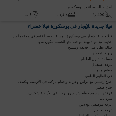
المدينة الخضراء ب بوسكورة
400 م²
4 غرف
3 حـ
فيلا جديدة للإيجار في بوسكورة فيلا خضراء
فيلا جميلة للإيجار في بوسكورة المدينة الخضراء تقع في مجتمع آمن
حديث مع مواد نبيلة موجهة نحو الجنوب تتكون من:
صالة تطل على حديقة ومسبح
زاوية المدفأة
مساحة لتناول الطعام
غرفة استقبال
مطبخ مجهز
في الطابق العلوي
جناح رئيسي مع تراس وخزانة وحمام باركيه في الأرضية وتكييف
جناح صغير
غرفتين نوم مع حمام وتراس وباركيه في الأرضية وتكييف
سرداب:
غرفة موظفين مع دش
غرفة تخزين
مساحة للألعاب للأطفال