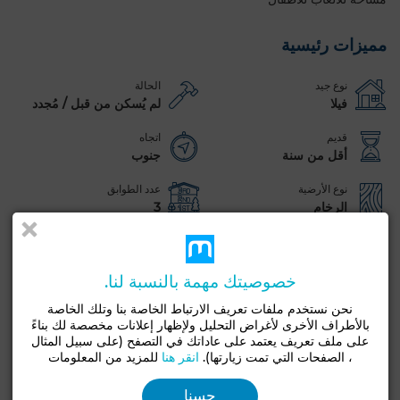
مميزات رئيسية
نوع جيد
الحالة
فيلا
لم يُسكن من قبل / مُجدد
قديم
اتجاه
أقل من سنة
جنوب
نوع الأرضية
عدد الطوابق
الرخام
3
حديقة
شرفة
مرآب
مسبح
بواب
غرفة لتخزين
صالون أوروبي
هوائي
مدفأة
مكيف
خصوصيتك مهمة بالنسبة لنا.
تكييف مركزي
حراسة
باب مصفحة
مطبخ مجهز
فرن
نحن نستخدم ملفات تعريف الارتباط الخاصة بنا وتلك الخاصة
بالأطراف الأخرى لأغراض التحليل ولإظهار إعلانات مخصصة لك بناءً
ميكروويف
على ملف تعريف يعتمد على عاداتك في التصفح (على سبيل المثال
، الصفحات التي تمت زيارتها).
انقر هنا
للمزيد من المعلومات
شاهد المزيد من الصور
حسنا