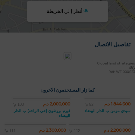
أنظر إ لى الخريطة
تفاصيل الاتصال
Global land strategies
وكالة
Réf: WF 000/123
كما زار المستخدمون الآخرون
1,844,600 د.م
2,000,000 د.م
92 م²
100 م²
سيدي مومن ب الدار البيضاء
فيرم بروطون (حي الراحة) ب الدار
البيضاء
2,200,000 د.م
2,300,000 د.م
112 م²
111 م²