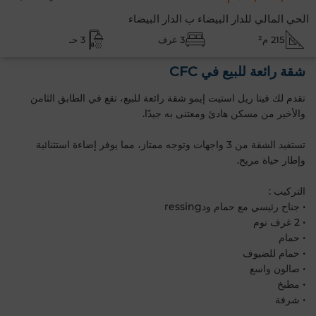
الحي المالي للدار البيضاء ب الدار البيضاء
215 م²
3 غرف
3 حـ
شقة رائعة للبيع في CFC
تقدم لك فيتا ريل استيت إيمو شقة رائعة للبيع، تقع في الطابق الثامن
والأخير من مسكن هادئ ومعتنى به جيدًا.
تستفيد الشقة من 3 واجهات وتوجه ممتاز، مما يوفر إضاءة استثنائية
وإطار حياة مريح.
التركيب :
• جناح رئيسي مع حمام ودressing
• 2 غرف نوم
• حمام
• حمام للضيوف
• صالون واسع
• مطبخ
• شرفة