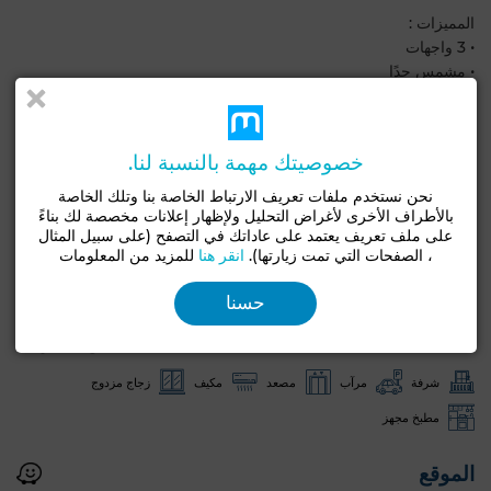
المميزات :
• 3 واجهات
• مشمس جدًا
• الطابق الثامن والأخير
• فقط شقتان في كل طابق
• 2 أماكن لانتظار السيارات مع إعتماد
خصوصيتك مهمة بالنسبة لنا.
عقار نادر يوفر الراحة والخصوصية وإضاءة جميلة، مثالي للإقامة الرئيسية
نحن نستخدم ملفات تعريف الارتباط الخاصة بنا وتلك الخاصة
بالأطراف الأخرى لأغراض التحليل ولإظهار إعلانات مخصصة لك بناءً
أو استثمار ذي جودة.
على ملف تعريف يعتمد على عاداتك في التصفح (على سبيل المثال
، الصفحات التي تمت زيارتها).
انقر هنا
للمزيد من المعلومات
مميزات رئيسية
حسنا
نوع جيد
الحالة
شقة
بحالة جيدة / صالح للسكن
شرفة
مرآب
مصعد
مكيف
زجاج مزدوج
مطبخ مجهز
الموقع