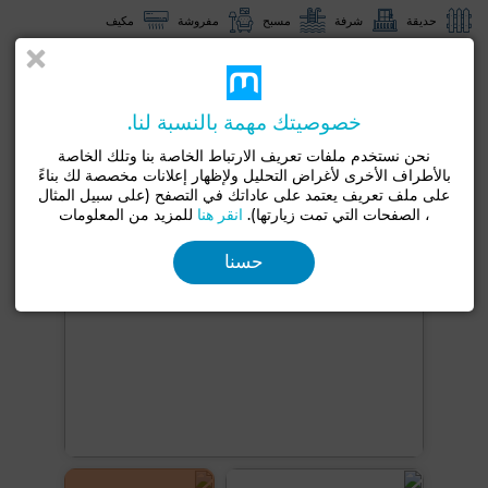
حديقة
شرفة
مسبح
مفروشة
مكيف
زجاج مزدوج
باب مصفحة
مطبخ مجهز
ثلاجة
فرن
تلفزيون
آلة غسيل
ميكروويف
خصوصيتك مهمة بالنسبة لنا.
شاهد المزيد من الصور
نحن نستخدم ملفات تعريف الارتباط الخاصة بنا وتلك الخاصة
بالأطراف الأخرى لأغراض التحليل ولإظهار إعلانات مخصصة لك بناءً
على ملف تعريف يعتمد على عاداتك في التصفح (على سبيل المثال
، الصفحات التي تمت زيارتها).
انقر هنا
للمزيد من المعلومات
حسنا