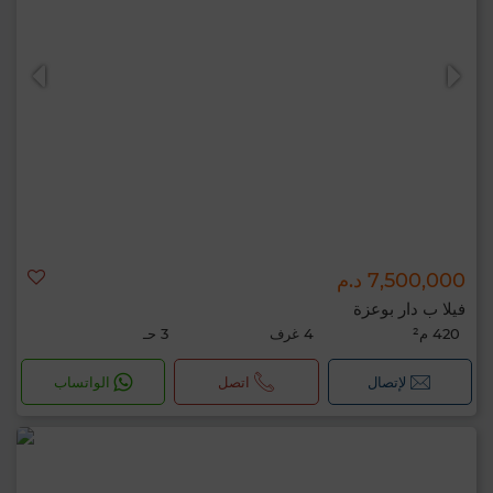
7,500,000 د.م
فيلا ب دار بوعزة
420 م²
4 غرف
3 حـ
لإتصال
اتصل
الواتساب