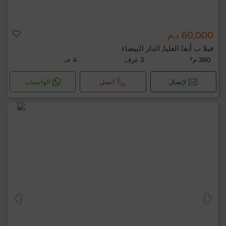
60,000 د.م
فيلا ب أنفا العليا, الدار البيضاء
380 م²
3 غرف
4 حـ
لإتصال
اتصل
الواتساب