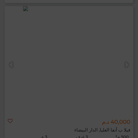
40,000 د.م
فيلا ب أنفا العليا, الدار البيضاء
500 م²
3 غرف
3 حـ