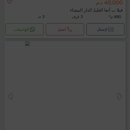
40,000 د.م
فيلا ب أنفا العليا, الدار البيضاء
680 م²
3 غرف
3 حـ
لإتصال
اتصل
الواتساب