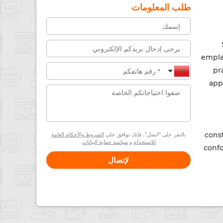
طلب المعلومات
empla
pr
app
const
بالنقر على "اتصل"، فإنك توافق على
الشروط والأحكام العامة
للاستخدام
و
سياسة حماية البيانات
.
confo
لإتصال