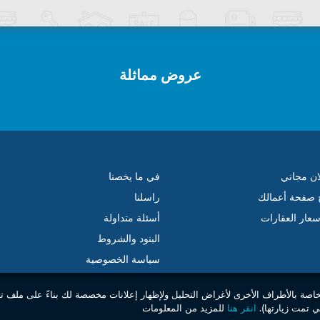
عروض مماثلة
ان مجاني
في ما يخصنا
ج صفحة أعمالك
راسلنا
عار العقارات
أسئلة متداولة
البنود والشروط
سياسة الخصوصية
خاصة بالأطراف الأخرى لأغراض التحليل ولإظهار إعلانات مخصصة لك بناءً على ملف ت
 تمت زيارتها).
انقر هنا
للمزيد من المعلومات
© 2026 جميع الحقوق محفوظة . مبوب إس إل. –
الموقع العقاري الأول بالمغرب