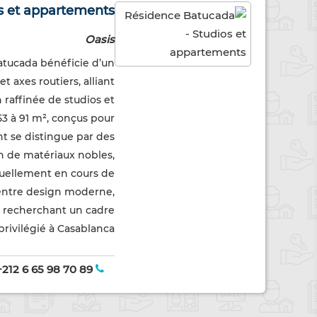
s et appartements
Oasis
atucada bénéficie d’un
axes routiers, alliant
 raffinée de studios et
53 à 91 m², conçus pour
t se distingue par des
on de matériaux nobles,
tuellement en cours de
e entre design moderne,
urs recherchant un cadre
privilégié à Casablanca.
+212 6 65 98 70 89