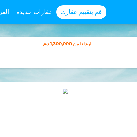
قم بتقييم عقارك
عقارات جديدة
العر
ابتداءا من 1,300,000 د.م