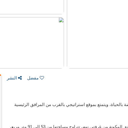
مفضل
النشر
بضة بالحياة، ويتمتع بموقع استراتيجي بالقرب من المرافق الرئيسية
يقدم المشروع مجموعة مختارة راقية من الاستوديوهات والشقق المكونة من غرفتي نوم، تتراوح مساحتها من 53 إلى 91 متر مربع،