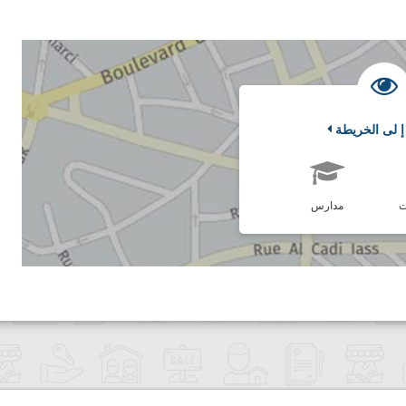
إ لى الخريطة
ت
مدارس