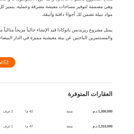
وهي مصممة لتوفير مساحات معيشة مشرقة وعملية. يتميز كل
مواد نبيلة تضمن لك أجواءً دافئة وأنيقة.
يمثل مشروع ريزيدنس باتوكادا قيد الإنشاء حالياً مزيجاً مثاليا
والمستثمرين الباحثين عن بيئة معيشية مميزة في الدار البيضاء
استلم الكتيب
العقارات المتوفرة
1,300,000 د.م
شقة
42 م²
2 غرف
1,310,000 د.م
شقة
47 م²
1 غرف