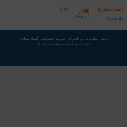
اتصل بالناشر
اتصل
145
98 م²
بالناشر
م²
دار بوعزة
دار بوعزة
راسلنا
معلومات عن الشركة
شروط الخصوصية
أسئلة متداولة
© 2026 جميع الحقوق محفوظة . مبوب إس إل.