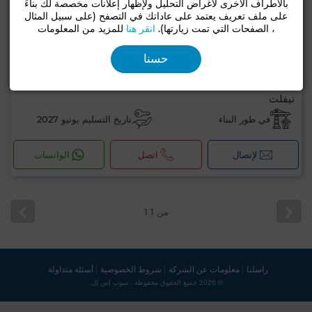
بالأطراف الأخرى لأغراض التحليل ولإظهار إعلانات مخصصة لك بناءً
على ملف تعريف يعتمد على عاداتك في التصفح (على سبيل المثال
، الصفحات التي تمت زيارتها).
انقر هنا
للمزيد من المعلومات
حسنا
400,000 د.م
ابتداءا من
تيفلت
في طور البناء
تاريخ التسليم يونيو 2027
لإتصال
اتصل
الواتساب
1 من 1
راسلنا
معلومات عن الشركة
شروط الخصوصية
أسئلة متداولة
© 2026 جميع الحقوق محفوظة . مبوب إس إل.