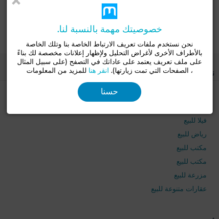
Ryad Tafilalt
خصوصيتك مهمة بالنسبة لنا.
تفراوت المولود
نحن نستخدم ملفات تعريف الارتباط الخاصة بنا وتلك الخاصة
بالأطراف الأخرى لأغراض التحليل ولإظهار إعلانات مخصصة لك بناءً
على ملف تعريف يعتمد على عاداتك في التصفح (على سبيل المثال
، الصفحات التي تمت زيارتها).
انقر هنا
للمزيد من المعلومات
نوع جيد
حسنا
شقق للبيع
منزل للبيع
فيلا للبيع
رياض للبيع
مكتب للبيع
مكتب للبيع
مزرعة للبيع
عقارات متنوعة للبيع