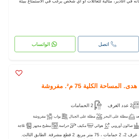
 في أغادير، مثالية للعائلات أو أي شخص يرغب في الاستمتاع ببيئة
بخ مجهز
ثلاجة
فرن
تلفزيون
آلة غسيل
ميكروويف
لأليفة
اتصل
الواتساب
مساحة الكلية 75 م². مفروشة
2 عدد الغرف
2 الحمامات
د
مطلة على البحر
مطلة على الجبال
بواب
مفروشة
صالون أوروبي
هوائي
مكيف
حراسة
مطبخ مجهز
ثلاجة
كراء شقة أحلامك. الثمن 6,000 د.م. غرف 2، 2 حمامات ، 75 متر مربع. 2 قطع مشرقة. الطابق الثالث.
ميكروويف
انترنت
مسموح بدخول الحيوانات الأليفة