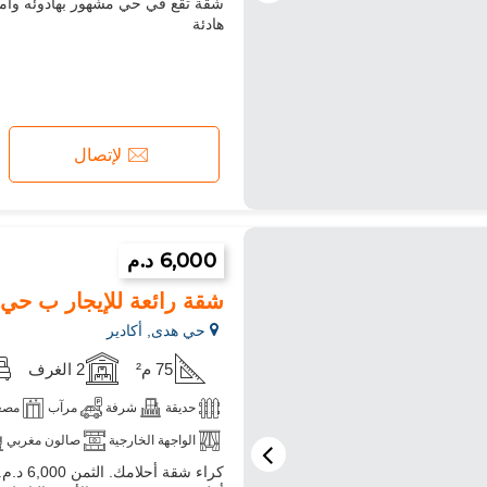
شقة تقع في حي مشهور بهادوئه وأمانه
زجاج مزدوج
باب مصفحة
مط
هادئة
انترنت
مسموح بدخول الحيوانات ا
لإتصال
6,000 د.م
شقة رائعة للإيجار ب حي هدى. ال
حي هدى, أكادير
75 م²
2 الغرف
حديقة
شرفة
مرآب
مصع
الواجهة الخارجية
صالون مغربي
فرن
تلفزيون
آلة غسيل