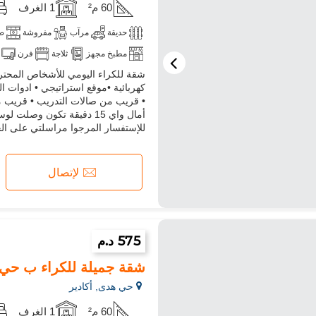
60 م²
1 الغرف
حديقة
مرآب
مفروشة
ص
مطبخ مجهز
ثلاجة
فرن
شقة للكراء اليومي للأشخاص المحترم
كهربائية •موقع استراتيجي • ادوات ا
• قريب من صالات التدريب • قريب م
أمال واي 15 دقيقة تكون وصل
للإستفسار المرجوا مراسلتي على ا
لإتصال
575 د.م
شقة جميلة للكراء ب حي هدى. ال
حي هدى, أكادير
60 م²
1 الغرف