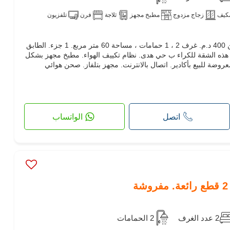
كيف
زجاج مزدوج
مطبخ مجهز
ثلاجة
فرن
تلفزيون
لا تضيع فرصة كراء هذه الشقة. الثمن 400 د.م. غرف 2 ، 1 حمامات ، مساحة 60 متر مربع. 1 جزء. الطابق
كامل. هذه الشقة للكراء ب حي هدى. نظام تكييف الهواء. مطبخ مجهز بشكل
روضة للبيع بأكادير. اتصال بالانترنت. مجهز بتلفاز. صحن هوائي
اتصل
الواتساب
2 عدد الغرف
2 الحمامات