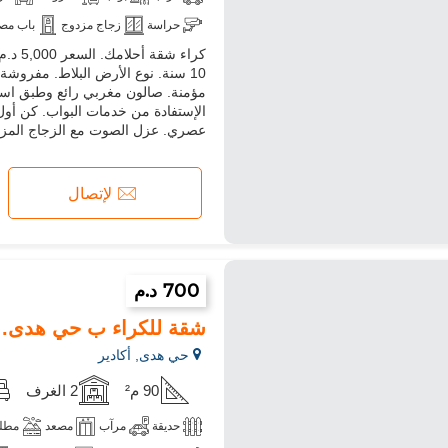
حراسة
زجاج مزدوج
باب مص
10 سنة. نوع الأرض البلاط. مفروش
مؤمنة. صالون مغربي رائع وطبق استقبا
الإستفادة من خدمات البواب. كن أول 
عصري. عزل الصوت مع الزجاج المز
لإتصال
700 د.م
شقة للكراء ب حي هدى. 3 غرف جميلة. بواب ومكيف الهواء
حي هدى, أكادير
90 م²
2 الغرف
حديقة
مرآب
مصعد
مطلة