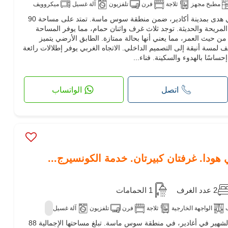
مطبخ مجهز
ثلاجة
فرن
تلفزيون
آلة غسيل
ميكروويف
هذا الشقة الحديثة للإيجار تقع في حي هدى بمدينة أكادير، ضمن منطقة سوس ماسة. تمتد على مساحة 90
لأليفة
المريحة والحديثة. توجد ثلاث غرف واثنان حمام، مما يوفر المساحة
من حيث العمر، مما يعني أنها بحالة ممتازة. الطابق الأرضي يتميز
 لمسة أنيقة إلى التصميم الداخلي. الاتجاه الغربي يوفر إطلالات رائعة
اسًا بالهدوء والسكينة. فناء...
اتصل
الواتساب
هودا. غرفتان كبيرتان. خدمة الكونسيرج...
2 عدد الغرف
1 الحمامات
الواجهة الخارجية
ثلاجة
فرن
تلفزيون
آلة غسيل
هذه الشقة للإيجار تقع في حي هودا الشهير في أغادير، في منطقة سوس ماسة. تبلغ مساحتها الإجمالية 88