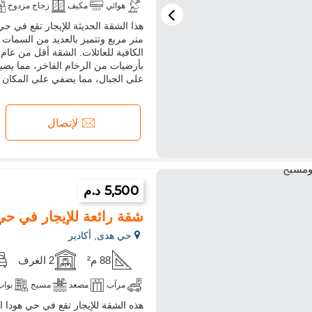
هوائي
مكيف
زجاج مزدوج
انترنت
مسموح بدخول الحيوانات ا
متر مربع وتتميز بالعديد من السمات 
الكافية للعائلات. الشقة أقل من عام 
بأرضيات من الرخام الفاخر، مما يضيف
على الجبال، مما يضفي على المكان إحس
لإتصال
5,500 د.م
شقة رائعة للإيجار في حي 
حي هدى, أكادير
88 م²
2 الغرف
مرآب
مصعد
مسبح
بواب