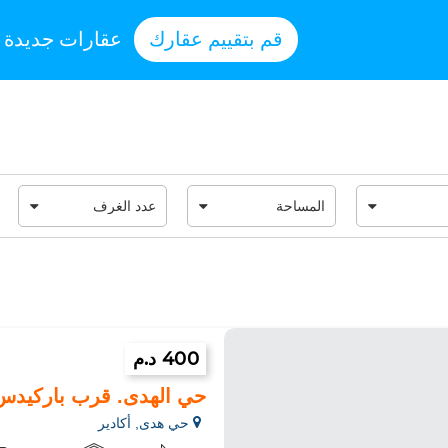
قم بتقييم عقارك
عقارات جديدة
400 د.م
حي الهدى. قرب باركيدس
حي هدى, أكادير