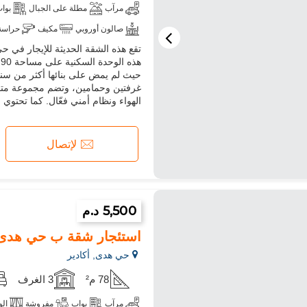
مرآب
مطلة على الجبال
بوا
صالون أوروبي
مكيف
حراسة
تقع هذه الشقة الحديثة للإيجار في ح
ميكروويف
انترنت
ه
حيث لم يمض على بنائها أكثر من سنة
غرفتين وحمامين، وتضم مجموعة متنو
الهواء ونظام أمني فعّال. كما تحتوي
لإتصال
5,500 د.م
استئجار شقة ب حي هدى. 5 قطع مريحة. مفر
حي هدى, أكادير
78 م²
3 الغرف
مرآب
بواب
مفروشة
الو