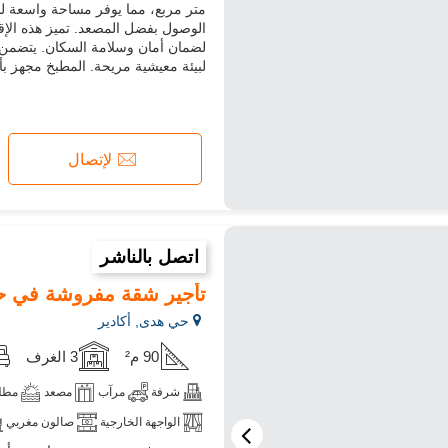
متر مربع، مما يوفر مساحة واسعة ل
الوصول بفضل المصعد. تميز هذه الإق
لضمان أمان وسلامة السكان. يتضمن د
لبيئة معيشية مريحة. المطبخ مجهز بأ
لإتصال
اتصل بالناشر
تأجير شقة مفروشة في ح
حي هدى, أكادير
90 م²
3 الغرف
شرفة
مرآب
مصعد
مطلة
الواجهة الخارجية
صالون مغربي