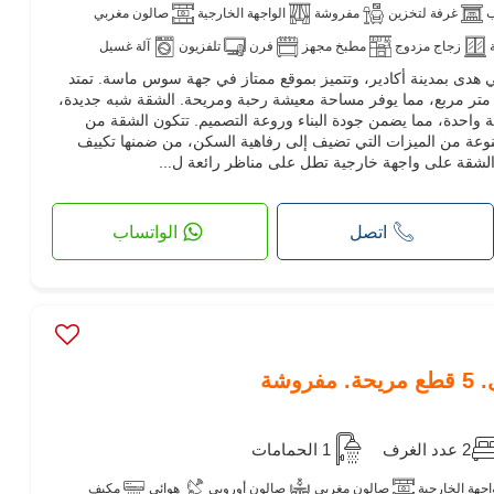
ب
غرفة لتخزين
مفروشة
الواجهة الخارجية
صالون مغربي
زجاج مزدوج
مطبخ مجهز
فرن
تلفزيون
آلة غسيل
ي هدى بمدينة أكادير، وتتميز بموقع ممتاز في جهة سوس ماسة. تمتد
ذه الوحدة السكنية على مساحة 90 متر مربع، مما يوفر مساحة معيشة رحبة ومريحة. الشقة شبه جديدة،
 واحدة، مما يضمن جودة البناء وروعة التصميم. تتكون الشقة من
عة من الميزات التي تضيف إلى رفاهية السكن، من ضمنها تكييف
 الشقة على واجهة خارجية تطل على مناظر رائعة ل...
اتصل
الواتساب
وشة
2 عدد الغرف
1 الحمامات
اجهة الخارجية
صالون مغربي
صالون أوروبي
هوائي
مكيف