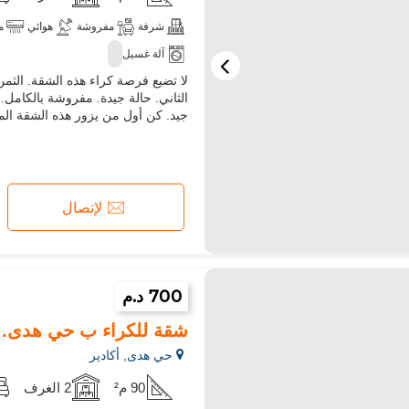
شرفة
مفروشة
هوائي
م
آلة غسيل
الثاني‎. حالة جيدة. مفروشة بال
جيد. كن أول من يزور هذه الشقة المع
لإتصال
700 د.م
شقة للكراء ب حي هدى. 2 قطع رائعة. مفروشة
حي هدى, أكادير
90 م²
2 الغرف