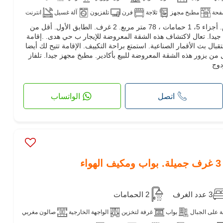
فحة
مطبخ مجهز
ثلاجة
فرن
تلفزيون
آلة غسيل
انترنت
كراء شقة أحلامك. السعر 5,000 د.م. أجزاء 5، 1 حمامات ، 78 متر مربع. 2 غرف. الطابق الأول‎. أقل من
ة جيدا. تعال لاكتشاف هذه الشقة المعروضة للإيجار ب حي هدى. .إقامة
ل بث الأقمار الصناعية. استمتع براحة التكييف. الإقامة تتيح لك أيضا
من يزور هذه الشقة المعروضة للبيع بأكادير. مطبخ مجهز جيدا. تلفاز
دوج
اتصل
الواتساب
3 عدد الغرف
2 الحمامات
 على الجبال
بواب
غرفة لتخزين
الواجهة الخارجية
صالون مغربي