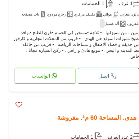
1 غرف
1 الحمامات
الون مغربي
هوائي
تكييف مركزي
زجاج مزدوج
باب مصفحة
تلفزيون
آلة غسيل
ين ، من مميزاتها : • ثلاجة •مسخن في الحمام •فرن للطبخ •نوافذ
لطبخ مميزات الموقع حي الهدى : • قريب من المحلات التجارية و كارفور
ن حديقة و فضاء الاطفال و مساحات الرياضة . • قريب من حافلة
ت لوسط المدينة و البحر . • موقع هادئ و راقي . • ركن السيارة مجانا .
لخاص
اتصل
الواتساب
مساحة 60 م². مفروشة
2 عدد الغرف
1 الحمامات