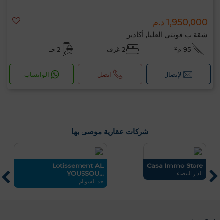
1,950,000 د.م
شقة ب فونتي العليا, أكادير
95 م²
2 غرف
2 حـ
لإتصال
اتصل
الواتساب
شركات عقارية موصى بها
ET
Lotissement AL
Casa Immo Store
E
YOUSSOU...
الدار البيضاء
حد السوالم
ال