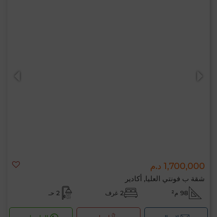
1,700,000 د.م
شقة ب فونتي العليا, أكادير
98 م²
2 غرف
2 حـ