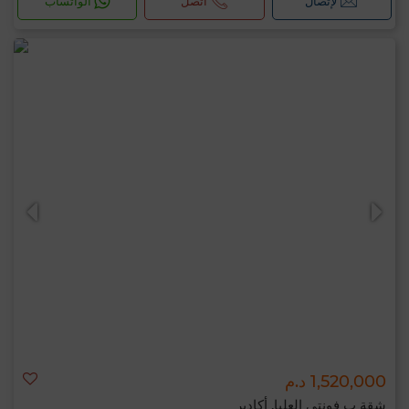
لإتصال
اتصل
الواتساب
1,520,000 د.م
شقة ب فونتي العليا, أكادير