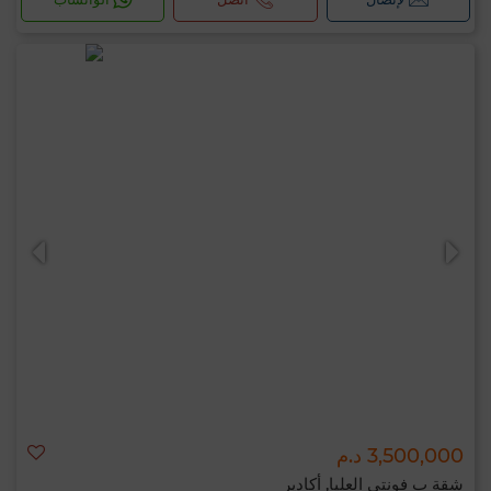
3,500,000 د.م
شقة ب فونتي العليا, أكادير