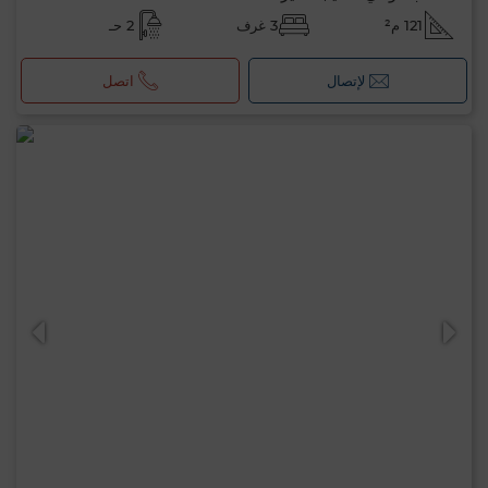
121 م²
3 غرف
2 حـ
لإتصال
اتصل