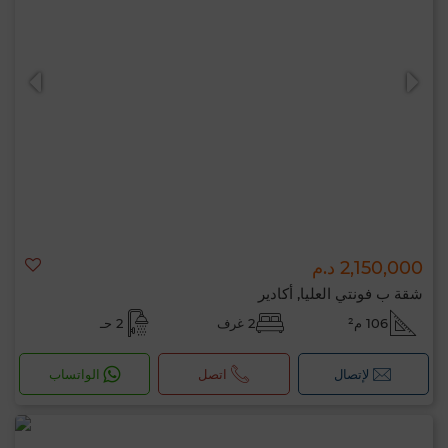
2,150,000 د.م
شقة ب فونتي العليا, أكادير
106 م²
2 غرف
2 حـ
لإتصال
اتصل
الواتساب