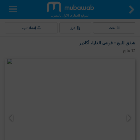
الموقع العقاري الأول بالمغرب
بحث
فرز
إنشاء تنبيه
شقق للبيع - فونتي العليا، أكادير
12
نتائج