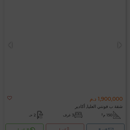
مرحبًا، أنا MIA. ما المعيار الذي ترغب في تطبيقه
الآن؟
1,900,000 د.م
شقة ب فونتي العليا, أكادير
150 م²
3 غرف
2 حـ
لإتصال
اتصل
الواتساب