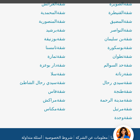
شقةالصويرة
شقةالعرائش
شقةالقنيطرة
شقةالمحمدية
شقةالمضيق
شقةالمنصورية
0 / 500
شقةالنواصر
شقةبرشيد
شقةبن سليمان
شقةبوزنيقة
شقةبوسكورة
شقةتامسنا
شقةتطوان
شقةتمارة
شقةحد السوالم
شقةدار بوعزة
شقةزناتة
شقةسلا
شقةسيدي رحال
شقةسيدي رحال الشاطئ
شقةطنجة
شقةفاس
شقةمدينة الرحمة
شقةمراكش
شقةمرتيل
شقةمكناس
شقةوجدة
راسلنا
معلومات عن الشركة
شروط الخصوصية
أسئلة متداولة