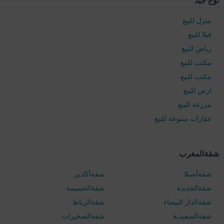
نوع جيد
منزل للبيع
فيلا للبيع
رياض للبيع
مكتب للبيع
مكتب للبيع
ارض للبيع
مزرعة للبيع
عقارات متنوعة للبيع
شقةالمغرب
شقةأصيلا
شقةأكادير
شقةالجديدة
شقةالحسيمة
شقةالدار البيضاء
شقةالرباط
شقةالسعيدية
شقةالصخيرات