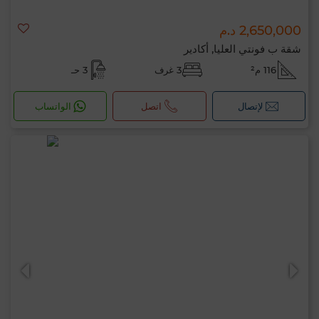
2,650,000 د.م
شقة ب فونتي العليا, أكادير
116 م²
3 غرف
3 حـ
لإتصال
اتصل
الواتساب