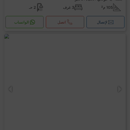
105 م²
3 غرف
2 حـ
لإتصال
اتصل
الواتساب