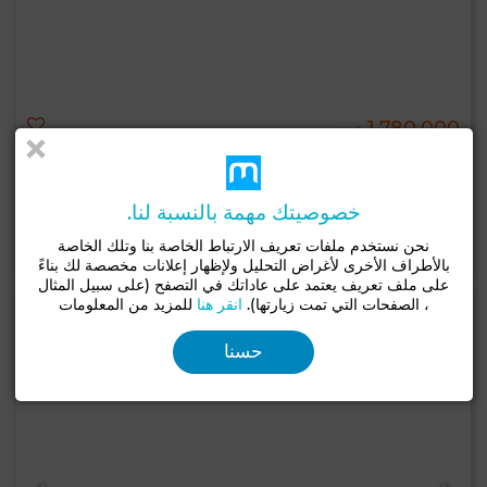
1,780,000 د.م
شقة ب فونتي العليا, أكادير
89 م²
2 غرف
1 حـ
خصوصيتك مهمة بالنسبة لنا.
لإتصال
اتصل
الواتساب
نحن نستخدم ملفات تعريف الارتباط الخاصة بنا وتلك الخاصة
بالأطراف الأخرى لأغراض التحليل ولإظهار إعلانات مخصصة لك بناءً
على ملف تعريف يعتمد على عاداتك في التصفح (على سبيل المثال
، الصفحات التي تمت زيارتها).
انقر هنا
للمزيد من المعلومات
حسنا