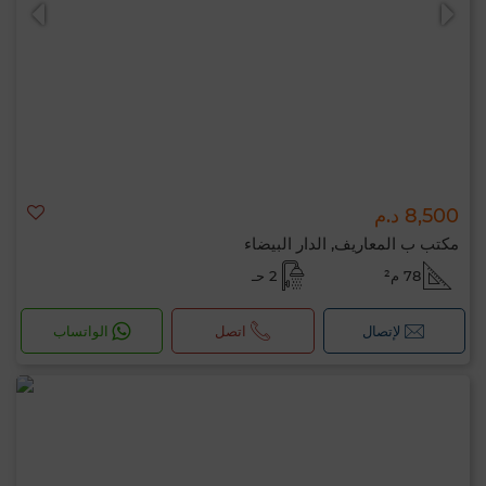
8,500 د.م
0 / 500
مكتب ب المعاريف, الدار البيضاء
78 م²
2 حـ
لإتصال
اتصل
الواتساب