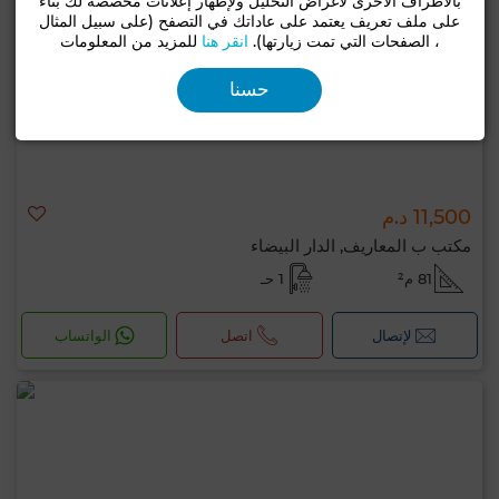
بالأطراف الأخرى لأغراض التحليل ولإظهار إعلانات مخصصة لك بناءً
على ملف تعريف يعتمد على عاداتك في التصفح (على سبيل المثال
، الصفحات التي تمت زيارتها).
انقر هنا
للمزيد من المعلومات
حسنا
11,500 د.م
مكتب ب المعاريف, الدار البيضاء
81 م²
1 حـ
لإتصال
اتصل
الواتساب