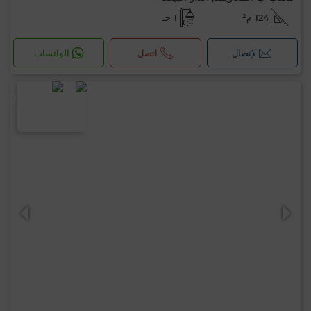
124 م²
1 حـ
لإتصال
اتصل
الواتساب