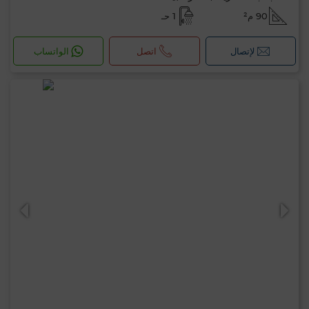
90 م²
1 حـ
لإتصال
اتصل
الواتساب