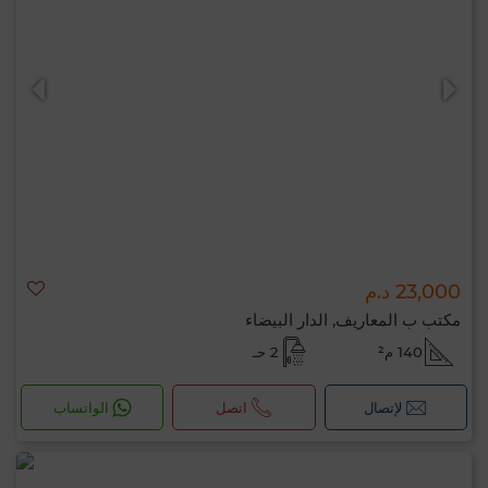
23,000 د.م
مكتب ب المعاريف, الدار البيضاء
140 م²
2 حـ
لإتصال
اتصل
الواتساب