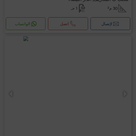
30 م²
1 حـ
لإتصال
اتصل
الواتساب