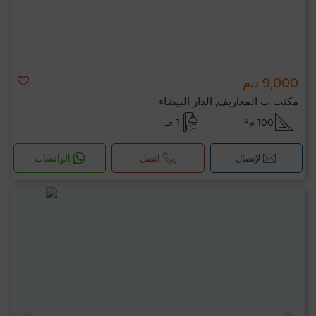
9,000 د.م
مكتب ب المعاريف, الدار البيضاء
100 م²
1 حـ
لإتصال
اتصل
الواتساب