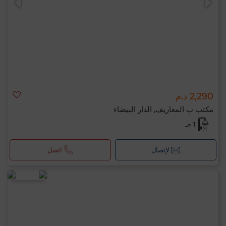
2,290 د.م
مكتب ب المعاريف, الدار البيضاء
1 حـ
لإتصال
اتصل