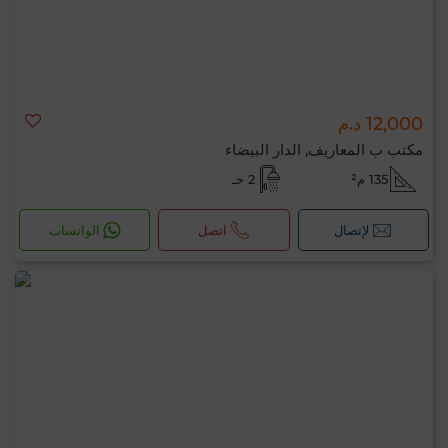
12,000 د.م
مكتب ب المعاريف, الدار البيضاء
135 م²
2 حـ
لإتصال
اتصل
الواتساب