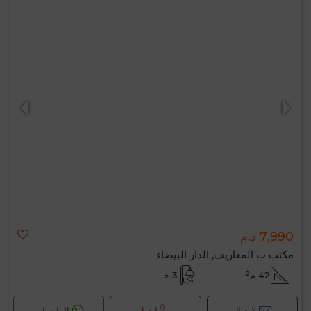
7,990 د.م
مكتب ب المعاريف, الدار البيضاء
42 م²
3 حـ
لإتصال
اتصل
الواتساب