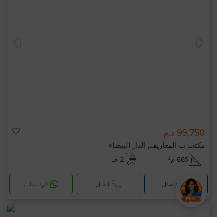
99,750 د.م
مكتب ب المعاريف, الدار البيضاء
665 م²
2 حـ
لإتصال
اتصل
الواتساب