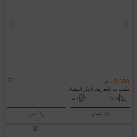
8,480 د.م
مكتب ب المعاريف, الدار البيضاء
15 م²
1 حـ
لإتصال
اتصل