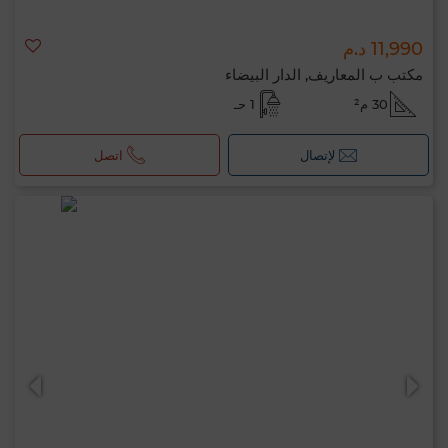
11,990 د.م
مكتب ب المعاريف, الدار البيضاء
30 م²
1 حـ
لإتصال
اتصل