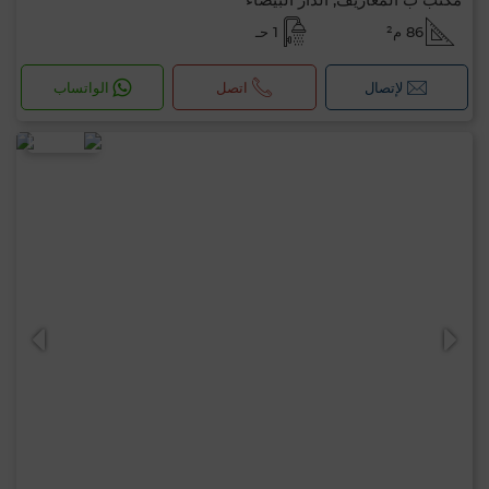
86 م²
1 حـ
لإتصال
اتصل
الواتساب