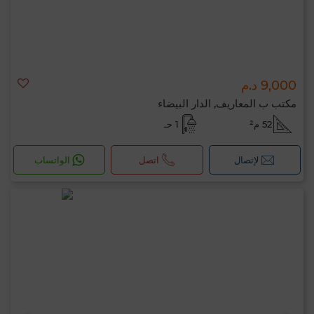
9,000 د.م
مكتب ب المعاريف, الدار البيضاء
52 م²
1 حـ
لإتصال
اتصل
الواتساب