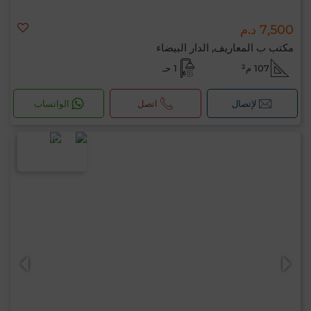
7,500 د.م
مكتب ب المعاريف, الدار البيضاء
107 م²
1 حـ
لإتصال
اتصل
الواتساب
مرحبًا، أنا MIA. ما المعيار الذي ترغب في تطبيقه
الآن؟