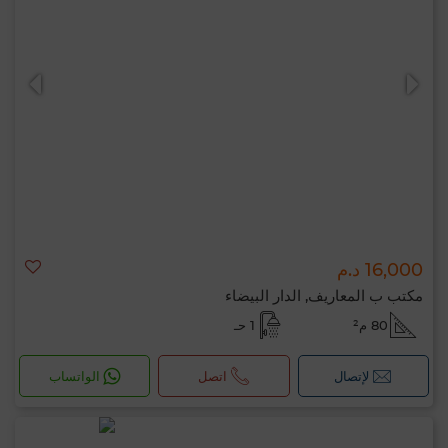
16,000 د.م
مكتب ب المعاريف, الدار البيضاء
80 م²
1 حـ
لإتصال
اتصل
الواتساب