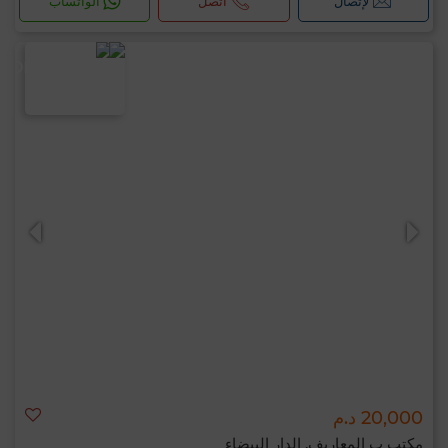
لإتصال
اتصل
الواتساب
20,000 د.م
مكتب ب المعاريف, الدار البيضاء