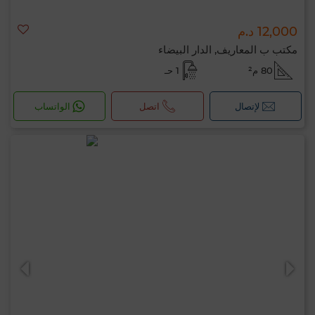
12,000 د.م
مكتب ب المعاريف, الدار البيضاء
80 م²
1 حـ
لإتصال
اتصل
الواتساب