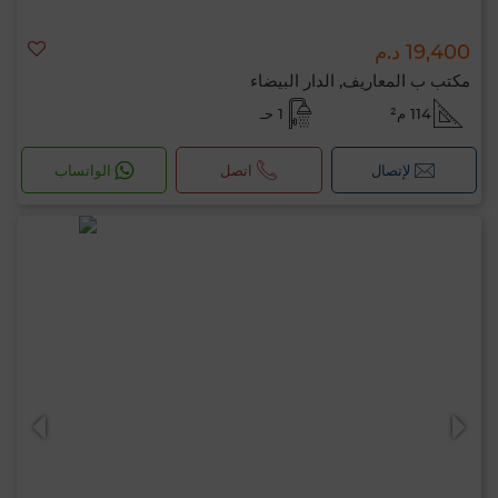
19,400 د.م
مكتب ب المعاريف, الدار البيضاء
114 م²
1 حـ
لإتصال
اتصل
الواتساب