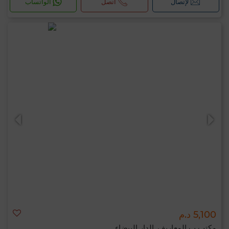
لإتصال
اتصل
الواتساب
5,100 د.م
مكتب ب المعاريف, الدار البيضاء