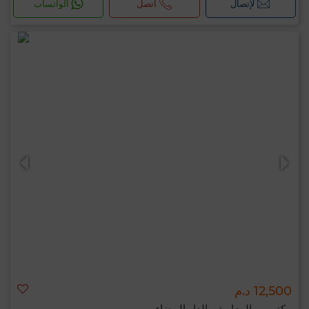
لإتصال
اتصل
الواتساب
12,500 د.م
مكتب ب المعاريف, الدار البيضاء