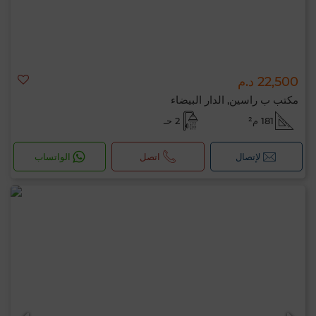
22,500 د.م
مكتب ب راسين, الدار البيضاء
181 م²
2 حـ
لإتصال
اتصل
الواتساب