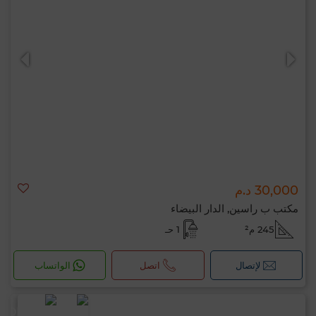
30,000 د.م
مكتب ب راسين, الدار البيضاء
245 م²
1 حـ
لإتصال
اتصل
الواتساب