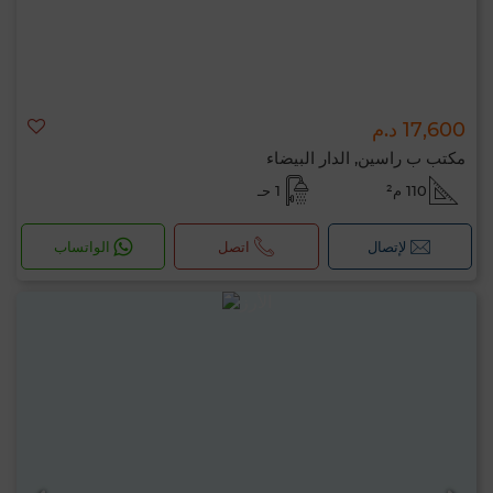
17,600 د.م
مكتب ب راسين, الدار البيضاء
110 م²
1 حـ
لإتصال
اتصل
الواتساب