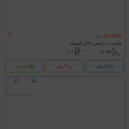
20,000 د.م
مكتب ب راسين, الدار البيضاء
120 م²
1 حـ
لإتصال
اتصل
الواتساب