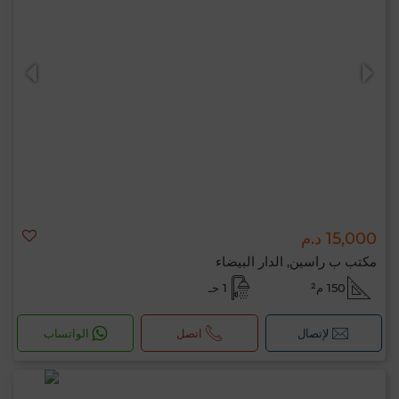
15,000 د.م
مكتب ب راسين, الدار البيضاء
150 م²
1 حـ
لإتصال
اتصل
الواتساب