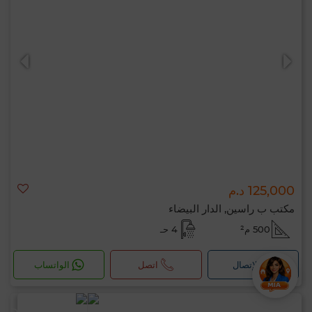
125,000 د.م
مكتب ب راسين, الدار البيضاء
500 م²
4 حـ
لإتصال
اتصل
الواتساب