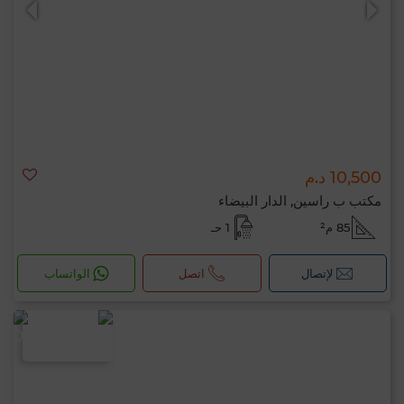
10,500 د.م
مكتب ب راسين, الدار البيضاء
85 م²
1 حـ
لإتصال
اتصل
الواتساب