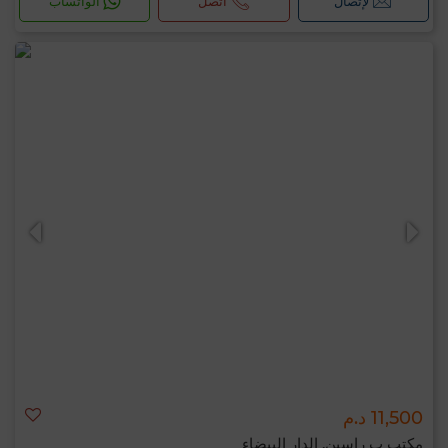
لإتصال
اتصل
الواتساب
11,500 د.م
مكتب ب راسين, الدار البيضاء