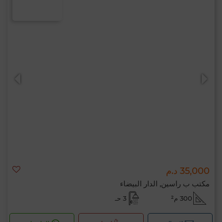
35,000 د.م
مكتب ب راسين, الدار البيضاء
300 م²
3 حـ