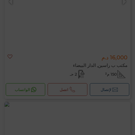
16,000 د.م
مكتب ب راسين, الدار البيضاء
150 م²
2 حـ
لإتصال
اتصل
الواتساب