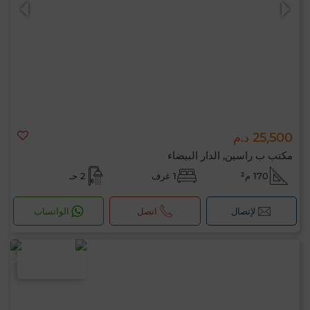
25,500 د.م
0 / 500
مكتب ب راسين, الدار البيضاء
170 م²
1 غرف
2 حـ
لإتصال
اتصل
الواتساب