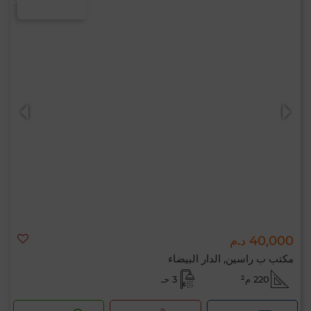
40,000 د.م
مكتب ب راسين, الدار البيضاء
220 م²
3 حـ