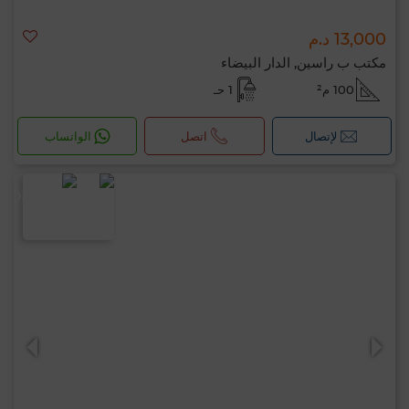
13,000 د.م
مكتب ب راسين, الدار البيضاء
100 م²
1 حـ
لإتصال
اتصل
الواتساب
مرحبًا، أنا MIA. ما المعيار الذي ترغب في تطبيقه
الآن؟