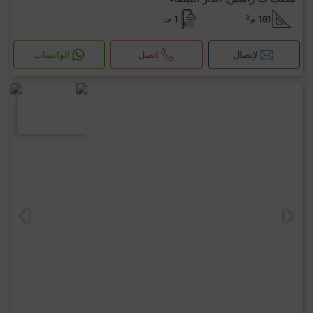
181 م²
1 حـ
لإتصال
اتصل
الواتساب