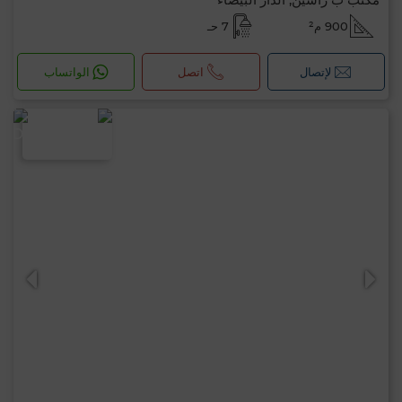
900 م²
7 حـ
لإتصال
اتصل
الواتساب