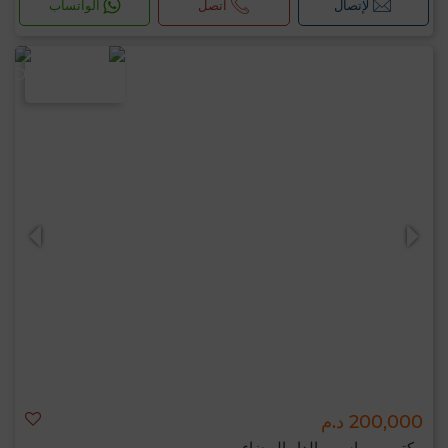
لإتصال
اتصل
الواتساب
200,000 د.م
مكتب ب راسين, الدار البيضاء