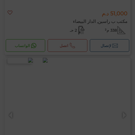
51,000 د.م
مكتب ب راسين, الدار البيضاء
338 م²
2 حـ
لإتصال
اتصل
الواتساب