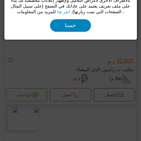
بالأطراف الأخرى لأغراض التحليل ولإظهار إعلانات مخصصة لك بناءً
على ملف تعريف يعتمد على عاداتك في التصفح (على سبيل المثال
، الصفحات التي تمت زيارتها).
انقر هنا
للمزيد من المعلومات
حسنا
52,501 د.م
مكتب ب راسين, الدار البيضاء
350 م²
2 حـ
لإتصال
اتصل
الواتساب