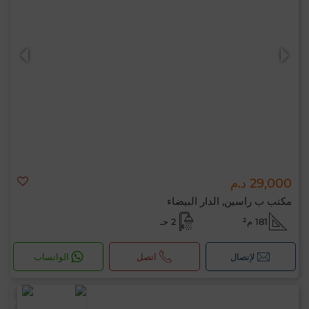
29,000 د.م
مكتب ب راسين, الدار البيضاء
181 م²
2 حـ
لإتصال
اتصل
الواتساب