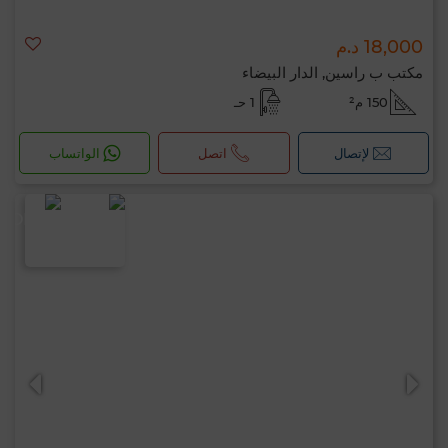
18,000 د.م
مكتب ب راسين, الدار البيضاء
150 م²
1 حـ
لإتصال
اتصل
الواتساب