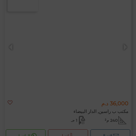
36,000 د.م
مكتب ب راسين, الدار البيضاء
240 م²
1 حـ
لإتصال
اتصل
الواتساب