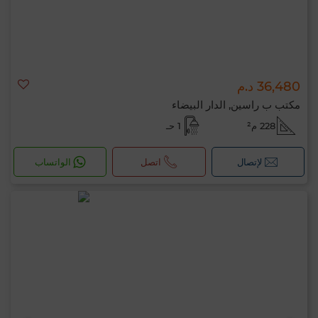
36,480 د.م
مكتب ب راسين, الدار البيضاء
228 م²
1 حـ
لإتصال
اتصل
الواتساب