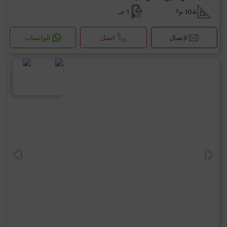
104 م²
1 حـ
لإتصال
اتصل
الواتساب