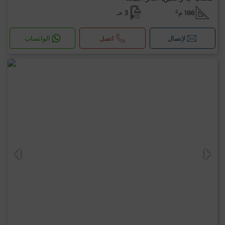
186 م²
3 حـ
لإتصال
اتصل
الواتساب