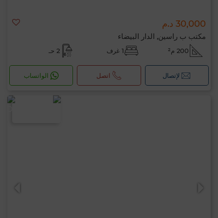
30,000 د.م
مكتب ب راسين, الدار البيضاء
200 م²
1 غرف
2 حـ
لإتصال
اتصل
الواتساب