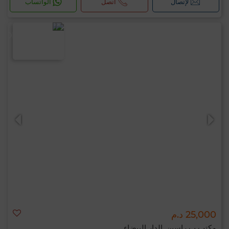
لإتصال
اتصل
الواتساب
25,000 د.م
مكتب ب راسين, الدار البيضاء