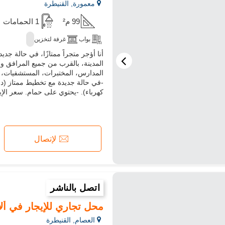
معمورة, القنيطرة
99 م²
1 الحمامات
بواب
غرفة لتخزين
أنا أؤجر متجراً ممتازًا، في حالة 
المدينة، بالقرب من جميع المرافق وأ
-في حالة جديدة مع تخطيط ممتاز (دم
كهرباء). -يحتوي على حمام. سعر الإيجار هو : 9200 د
لإتصال
اتصل بالناشر
محل تجاري للإيجار في ألاين
العصام, القنيطرة