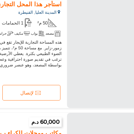
استأجر هذا المحل التجاري في مدين
المدينة العليا, القنيطرة
50 م²
1 الحمامات
مصعد
بواب
مكيف
حراس
هذه المساحة التجارية للإيجار تقع ف
زمور-زاير.
الضوء الطبيعي بكثرة. يعطي الأرضية 
ترغب في تقديم صورة احترافية وعصر
بواسطة المصعد، وهو عنصر ضروري لر
لإتصال
60,000 د.م
مكاتب ومحلات للكراء ب بئر 