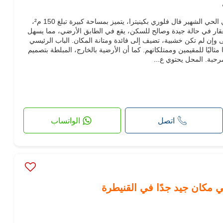
هذا المحل التجاري للإيجار، الواقع في الحي الشهير فال فلوري بكينيترا، يتميز بمساحة كبيرة تبلغ 150 م²،
لعقار في حالة جيدة وصالح للسكن، يقع في الطابق الأرضي، مما يسهل
ى وإن لم تكن خشبية، تضيف إلى فائدة ومتانة المكان. الباب الرئيسي
مثاليًا للمقيمين وممتلكاتهم. كما أن الأرضية بالخارج، المبلطة بتصميم
بة. المحل يحتوي ع...
اتصل
الواتساب
ي مكان جيد جدًا في القنيطرة