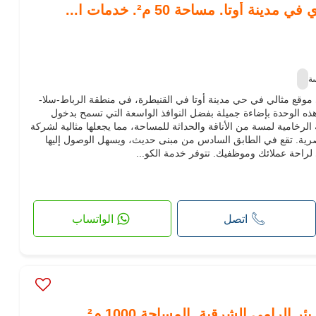
ة أوتا. مساحة 50 م². خدمات ا...
ة
ي موقع مثالي في حي مدينة أوتا في القنيطرة، في منطقة الرباط-سلا-
 مع مساحة 50 م²، تتميز هذه الوحدة بإضاءة جميلة بفضل النوافذ الواسعة التي تسمح بدخول
الرخامية لمسة من الأناقة والحداثة للمساحة، مما يجعلها مثالية لشركة
ية. تقع في الطابق السادس من مبنى حديث، ويسهل الوصول إليها
احة عملائك وموظفيك. تتوفر خدمة الكو...
اتصل
الواتساب
الرامي الشرقية. المساحة 1000 م²