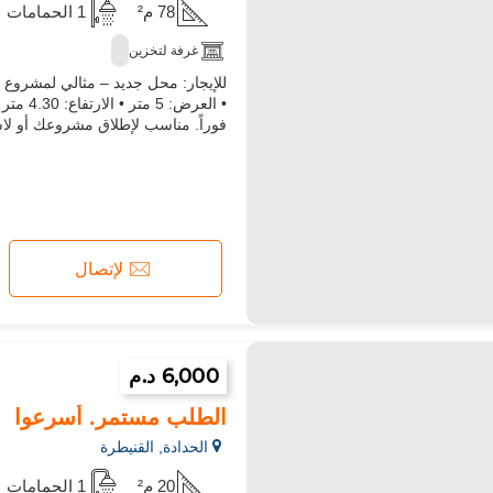
78 م²
1 الحمامات
غرفة لتخزين
فوراً. مناسب لإطلاق مشروعك أو لاس
لإتصال
6,000 د.م
الطلب مستمر. أسرعوا
الحدادة, القنيطرة
20 م²
1 الحمامات