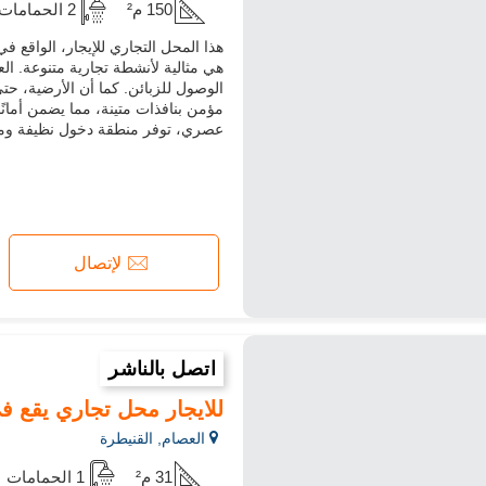
150 م²
2 الحمامات
هي مثالية لأنشطة تجارية متنوعة. ا
الوصول للزبائن. كما أن الأرضية، حت
مؤمن بنافذات متينة، مما يضمن أمانًا 
عصري، توفر منطقة دخول نظيفة ومرح
لإتصال
اتصل بالناشر
للايجار محل تجاري يقع ف
العصام, القنيطرة
31 م²
1 الحمامات