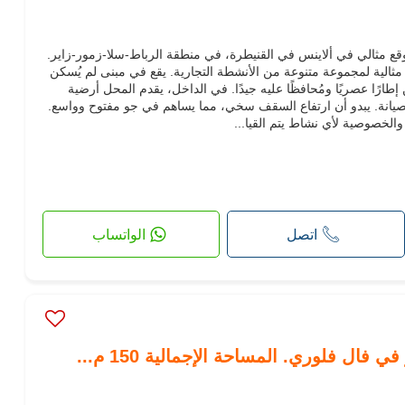
وقع مثالي في ألاينس في القنيطرة، في منطقة الرباط-سلا-زمور-زاير.
م²، هذه المساحة مثالية لمجموعة متنوعة من الأنشطة التجارية. يقع في مبنى لم يُسكن
ارًا عصريًا ومُحافظًا عليه جيدًا. في الداخل، يقدم المحل أرضية
الصيانة. يبدو أن ارتفاع السقف سخي، مما يساهم في جو مفتوح وواسع.
لخصوصية لأي نشاط يتم القيا...
اتصل
الواتساب
فال فلوري. المساحة الإجمالية 150 م...