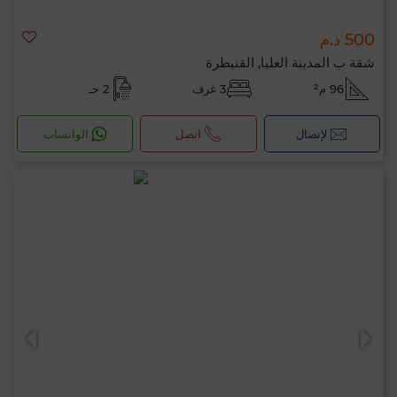
500 د.م
شقة ب المدينة العليا, القنيطرة
96 م²
3 غرف
2 حـ
لإتصال
اتصل
الواتساب