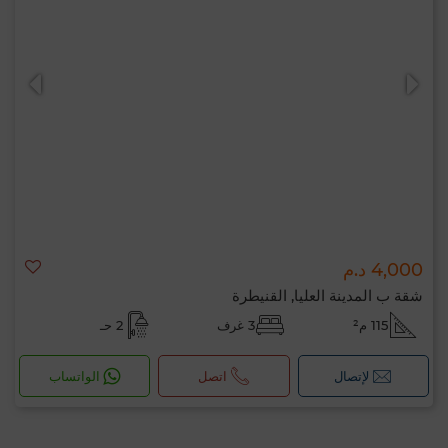
4,000 د.م
شقة ب المدينة العليا, القنيطرة
115 م²
3 غرف
2 حـ
لإتصال
اتصل
الواتساب