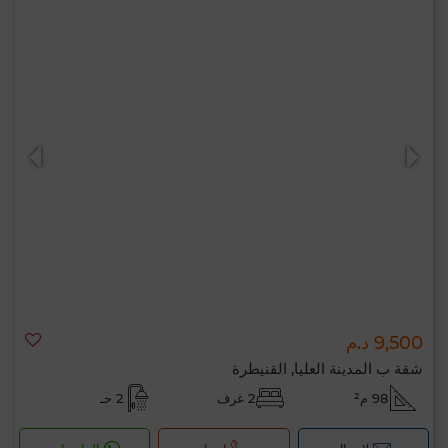
9,500 د.م
شقة ب المدينة العليا, القنيطرة
98 م²
2 غرف
2 حـ