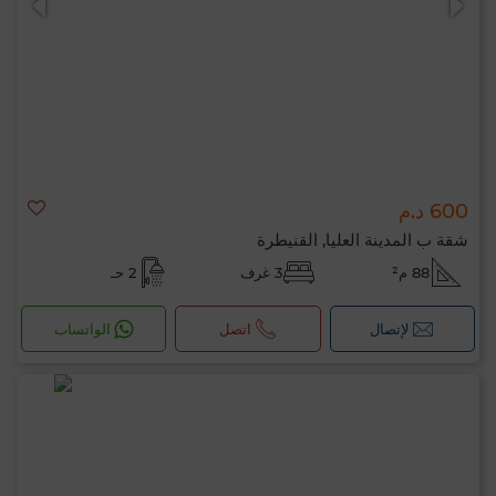
600 د.م
شقة ب المدينة العليا, القنيطرة
88 م²
3 غرف
2 حـ
لإتصال
اتصل
الواتساب