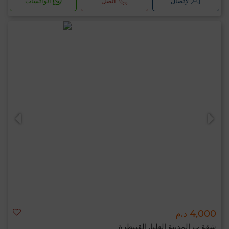
لإتصال
اتصل
الواتساب
4,000 د.م
شقة ب المدينة العليا, القنيطرة