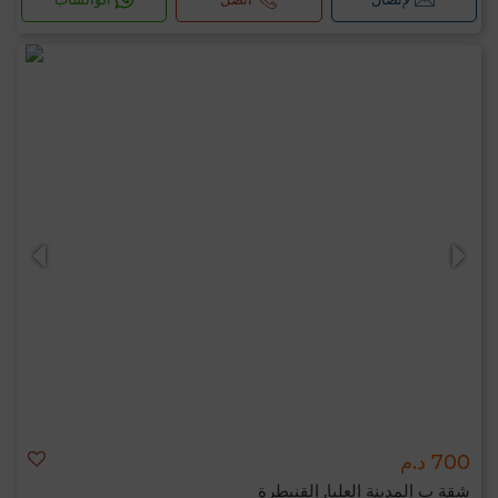
الآن؟
700 د.م
شقة ب المدينة العليا, القنيطرة