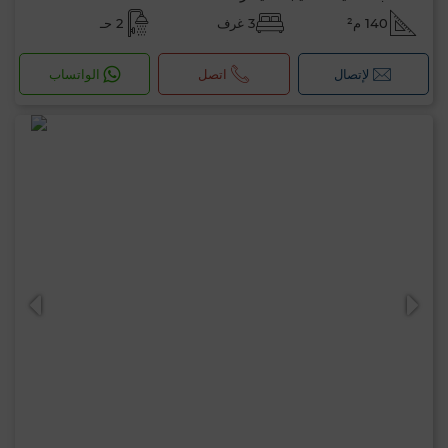
140 م²
3 غرف
2 حـ
لإتصال
اتصل
الواتساب