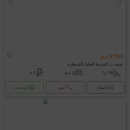
5,700 د.م
شقة ب المدينة العليا, القنيطرة
78 م²
2 غرف
2 حـ
لإتصال
اتصل
الواتساب