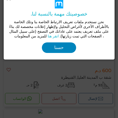
خصوصيتك مهمة بالنسبة لنا.
نحن نستخدم ملفات تعريف الارتباط الخاصة بنا وتلك الخاصة
بالأطراف الأخرى لأغراض التحليل ولإظهار إعلانات مخصصة لك بناءً
على ملف تعريف يعتمد على عاداتك في التصفح (على سبيل المثال
، الصفحات التي تمت زيارتها).
انقر هنا
للمزيد من المعلومات
حسنا
600 د.م
شقة ب المدينة العليا, القنيطرة
93 م²
2 غرف
2 حـ
لإتصال
اتصل
الواتساب