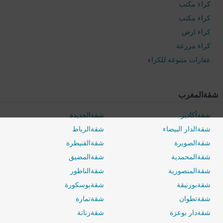
كراء مكتب
كراء مكتب
كراء ارض
كراء مزرعة
عقارات متنوعة للكراء
0 / 500
شقةالمغرب
شقةأكادير
شقةالجديدة
شقةالدار البيضاء
شقةالرباط
شقةالصويرة
شقةالقنيطرة
شقةالمحمدية
شقةالمضيق
شقةالمنصورية
شقةالناظور
شقةبوزنيقة
شقةبوسكورة
شقةتطوان
شقةتمارة
شقةدار بوعزة
شقةزناتة