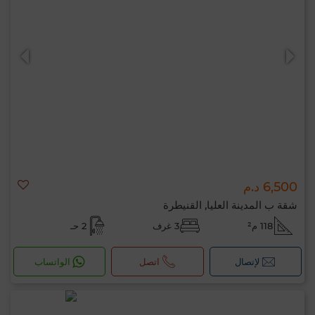
6,500 د.م
شقة ب المدينة العليا, القنيطرة
118 م²
3 غرف
2 حـ
لإتصال
اتصل
الواتساب