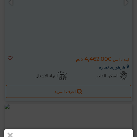
4,462,000 د.م
ابتداءا من
هرهورة, تمارة
السكن الفاخر
انتهاء الأشغال
اعرف المزيد