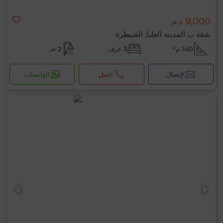
9,000 د.م
شقة ب المدينة العليا, القنيطرة
140 م²
3 غرف
2 حـ
لإتصال
اتصل
الواتساب