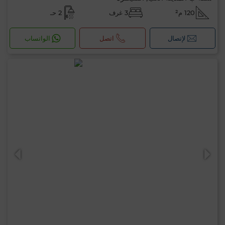
120 م²
3 غرف
2 حـ
لإتصال
اتصل
الواتساب