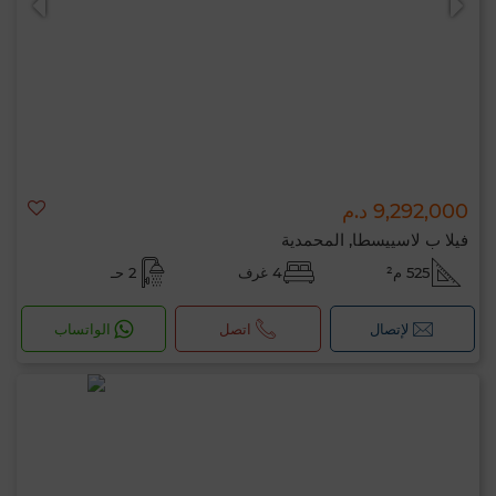
9,292,000 د.م
فيلا ب لاسييسطا, المحمدية
525 م²
4 غرف
2 حـ
لإتصال
اتصل
الواتساب