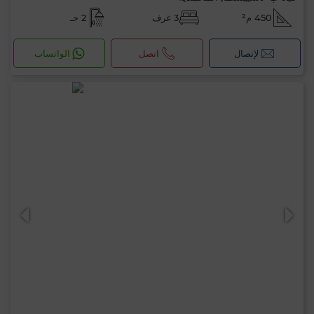
450 م²
3 غرف
2 حـ
لإتصال
اتصل
الواتساب