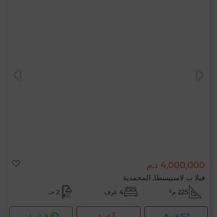
4,000,000 د.م
فيلا ب لاسييسطا, المحمدية
225 م²
4 غرف
2 حـ
لإتصال
اتصل
الواتساب