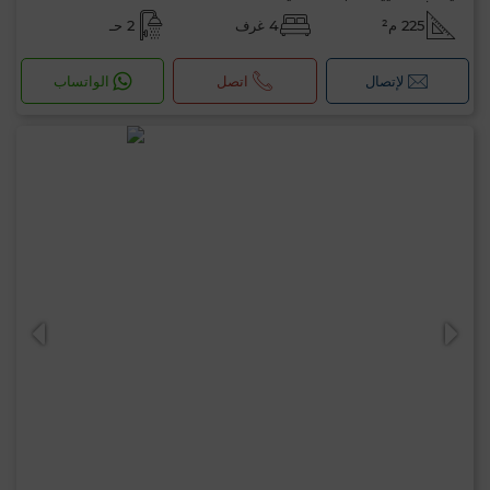
مرحبًا، أنا MIA. ما المعيار الذي ترغب في تطبيقه
225 م²
4 غرف
2 حـ
الآن؟
لإتصال
اتصل
الواتساب