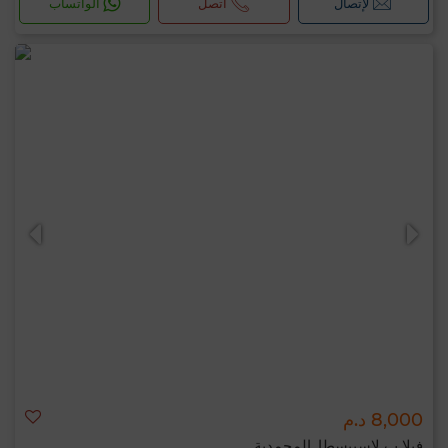
لإتصال
اتصل
الواتساب
8,000 د.م
فيلا ب لاسييسطا, المحمدية