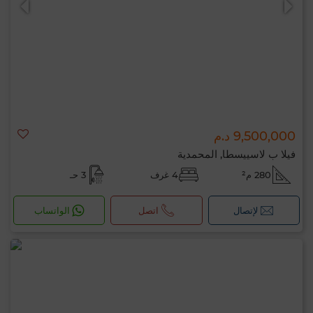
9,500,000 د.م
فيلا ب لاسييسطا, المحمدية
280 م²
4 غرف
3 حـ
لإتصال
اتصل
الواتساب