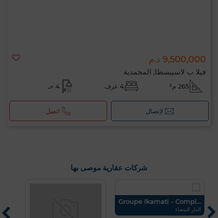
9,500,000 د.م
فيلا ب لاسييسطا, المحمدية
265 م²
4 غرف
4 حـ
لإتصال
اتصل
شركات عقارية موصى بها
pe
Groupe Ikamati - Compl...
الدار البيضاء
ال