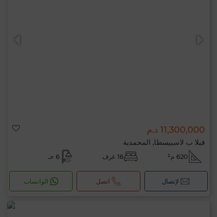
11,300,000 د.م
فيلا ب لاسييسطا, المحمدية
620 م²
16 غرف
6 حـ
لإتصال
اتصل
الواتساب