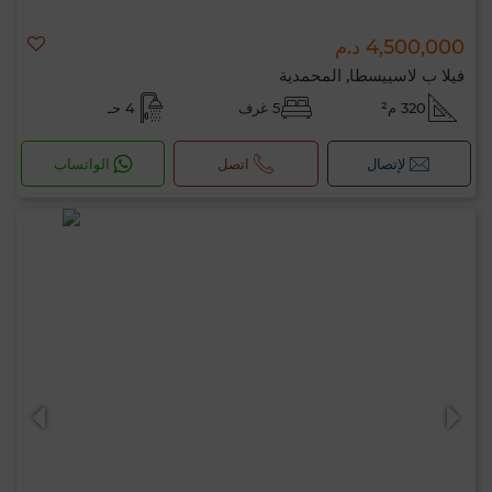
4,500,000 د.م
فيلا ب لاسييسطا, المحمدية
320 م²
5 غرف
4 حـ
لإتصال
اتصل
الواتساب