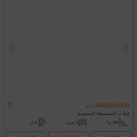
340,000,000 د.م
فيلا ب لاسييسطا, المحمدية
130 م²
3 غرف
4 حـ