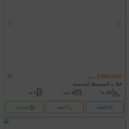
3,950,000 د.م
فيلا ب لاسييسطا, المحمدية
223 م²
3 غرف
3 حـ
لإتصال
اتصل
الواتساب