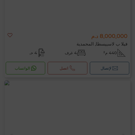
8,000,000 د.م
فيلا ب لاسييسطا, المحمدية
440 م²
4 غرف
4 حـ
لإتصال
اتصل
الواتساب