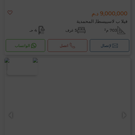
9,000,000 د.م
فيلا ب لاسييسطا, المحمدية
703 م²
5 غرف
4 حـ
لإتصال
اتصل
الواتساب