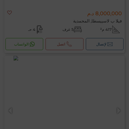
8,000,000 د.م
فيلا ب لاسييسطا, المحمدية
417 م²
5 غرف
4 حـ
لإتصال
اتصل
الواتساب