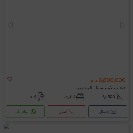
6,800,000 د.م
فيلا ب لاسييسطا, المحمدية
500 م²
4 غرف
4 حـ
لإتصال
اتصل
الواتساب