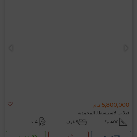
5,800,000 د.م
فيلا ب لاسييسطا, المحمدية
400 م²
5 غرف
4 حـ