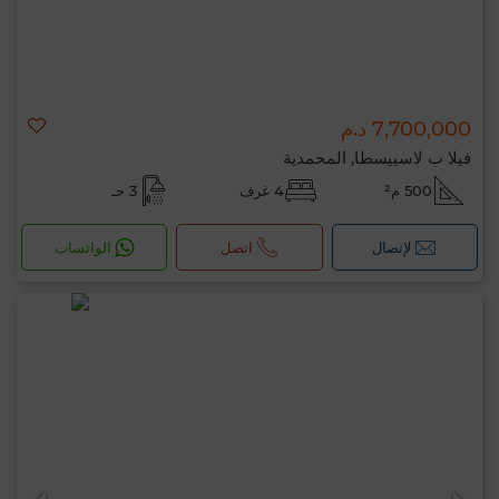
7,700,000 د.م
فيلا ب لاسييسطا, المحمدية
500 م²
4 غرف
3 حـ
لإتصال
اتصل
الواتساب