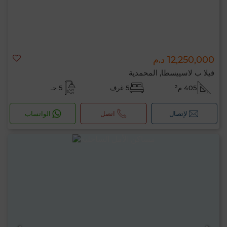
12,250,000 د.م
فيلا ب لاسييسطا, المحمدية
405 م²
5 غرف
5 حـ
لإتصال
اتصل
الواتساب