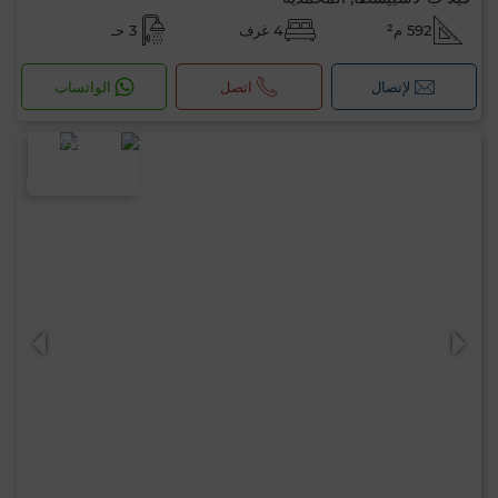
592 م²
4 غرف
3 حـ
لإتصال
اتصل
الواتساب