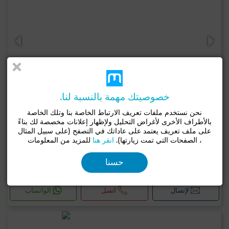
خصوصيتك مهمة بالنسبة لنا.
نحن نستخدم ملفات تعريف الارتباط الخاصة بنا وتلك الخاصة
بالأطراف الأخرى لأغراض التحليل ولإظهار إعلانات مخصصة لك بناءً
على ملف تعريف يعتمد على عاداتك في التصفح (على سبيل المثال
7,800,000 د.م
، الصفحات التي تمت زيارتها).
انقر هنا
للمزيد من المعلومات
مكتب ب وسط المدينة, المحمدية
حسنا
541 م²
1 حـ
لإتصال
اتصل
الواتساب