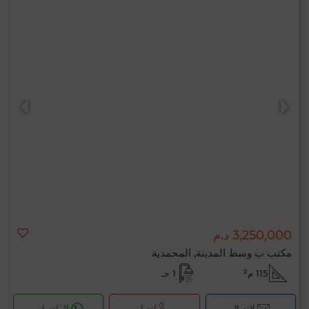
3,250,000 د.م
مكتب ب وسط المدينة, المحمدية
115 م²
1 حـ
لإتصال
اتصل
الواتساب