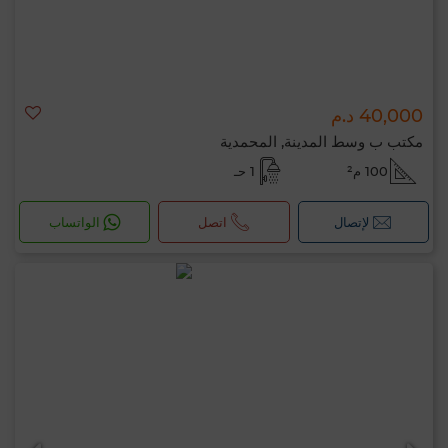
40,000 د.م
مكتب ب وسط المدينة, المحمدية
100 م²
1 حـ
لإتصال
اتصل
الواتساب
مرحبًا، أنا MIA. ما المعيار الذي ترغب في تطبيقه
الآن؟