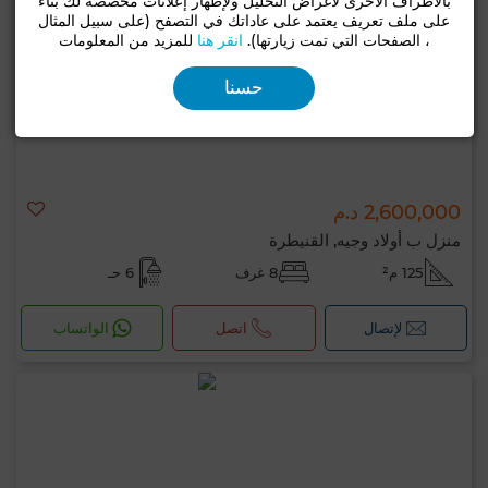
بالأطراف الأخرى لأغراض التحليل ولإظهار إعلانات مخصصة لك بناءً
على ملف تعريف يعتمد على عاداتك في التصفح (على سبيل المثال
، الصفحات التي تمت زيارتها).
انقر هنا
للمزيد من المعلومات
حسنا
2,600,000 د.م
منزل ب أولاد وجيه, القنيطرة
125 م²
8 غرف
6 حـ
لإتصال
اتصل
الواتساب