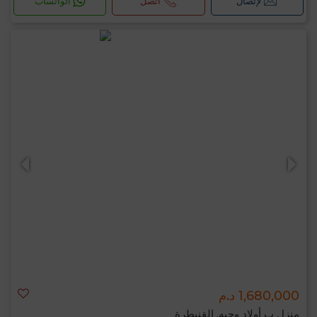
لإتصال
اتصل
الواتساب
1,680,000 د.م
منزل ب أولاد وجيه, القنيطرة