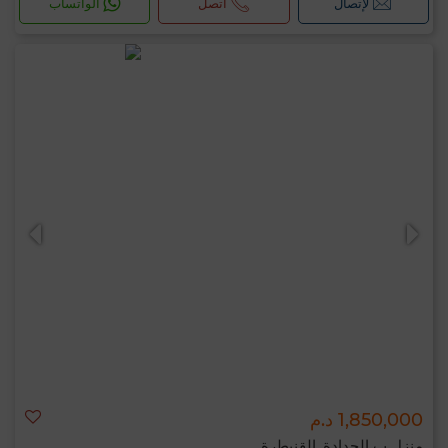
لإتصال
اتصل
الواتساب
1,850,000 د.م
منزل ب الحدادة, القنيطرة