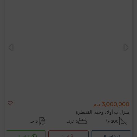
3,000,000 د.م
منزل ب أولاد وجيه, القنيطرة
200 م²
5 غرف
3 حـ
لإتصال
اتصل
الواتساب