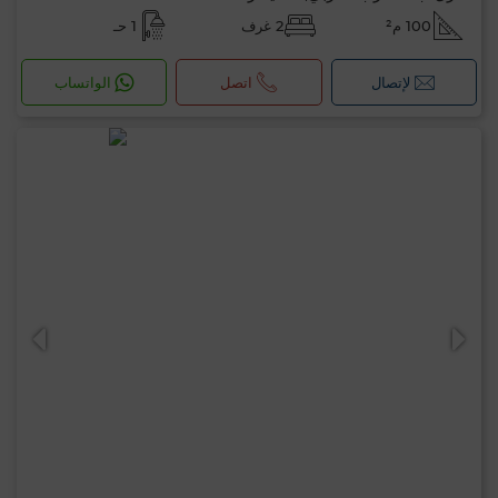
100 م²
2 غرف
1 حـ
لإتصال
اتصل
الواتساب