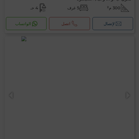
300 م²
5 غرف
4 حـ
لإتصال
اتصل
الواتساب