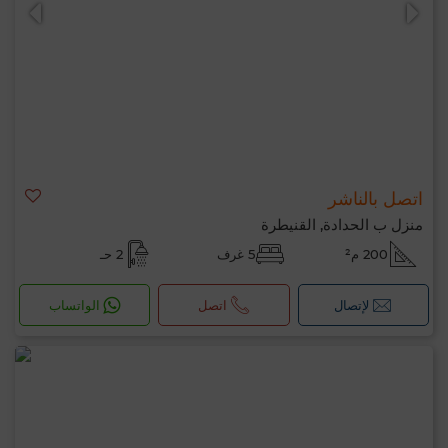
اتصل بالناشر
0 / 500
منزل ب الحدادة, القنيطرة
200 م²
5 غرف
2 حـ
لإتصال
اتصل
الواتساب