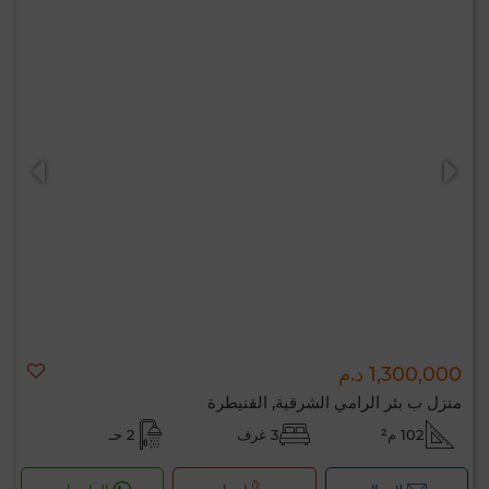
1,300,000 د.م
منزل ب بئر الرامي الشرقية, القنيطرة
102 م²
3 غرف
2 حـ