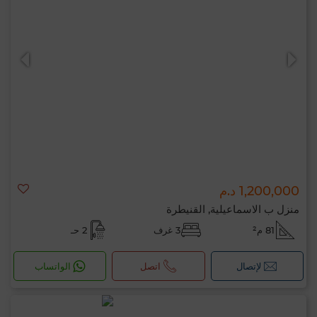
1,200,000 د.م
منزل ب الاسماعيلية, القنيطرة
81 م²
3 غرف
2 حـ
لإتصال
اتصل
الواتساب