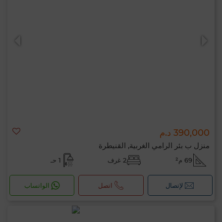
390,000 د.م
منزل ب بئر الرامي الغربية, القنيطرة
69 م²
2 غرف
1 حـ
لإتصال
اتصل
الواتساب