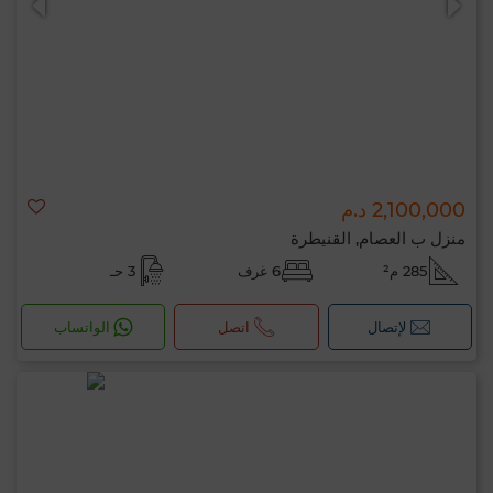
2,100,000 د.م
منزل ب العصام, القنيطرة
285 م²
6 غرف
3 حـ
لإتصال
اتصل
الواتساب