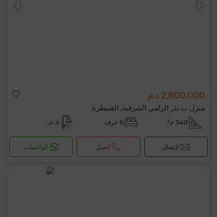
2,800,000 د.م
منزل ب بئر الرامي الشرقية, القنيطرة
540 م²
6 غرف
4 حـ
لإتصال
اتصل
الواتساب