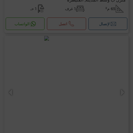
65 م²
1 غرف
1 حـ
لإتصال
اتصل
الواتساب