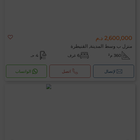
2,600,000 د.م
منزل ب وسط المدينة, القنيطرة
360 م²
6 غرف
4 حـ
لإتصال
اتصل
الواتساب