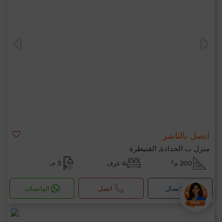
اتصل بالناشر
منزل ب الحدادة, القنيطرة
200 م²
4 غرف
3 حـ
لإتصال
اتصل
الواتساب