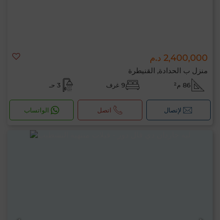
2,400,000 د.م
منزل ب الحدادة, القنيطرة
86 م²
9 غرف
3 حـ
لإتصال
اتصل
الواتساب