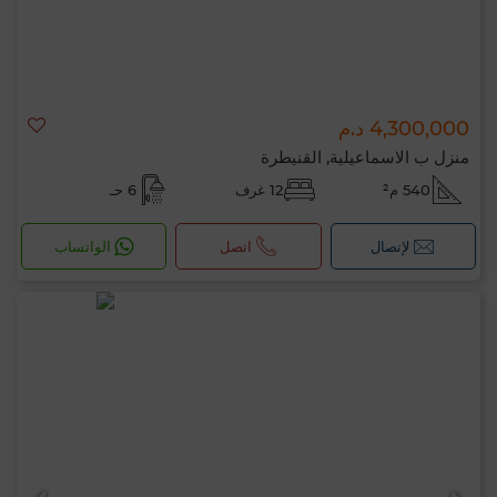
4,300,000 د.م
منزل ب الاسماعيلية, القنيطرة
540 م²
12 غرف
6 حـ
لإتصال
اتصل
الواتساب