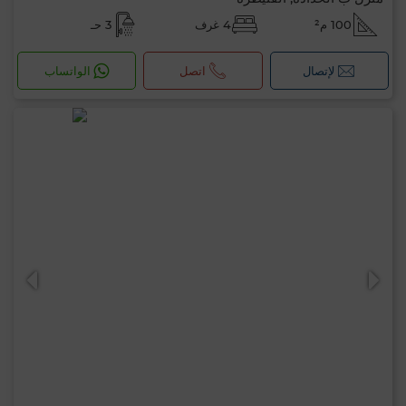
100 م²
4 غرف
3 حـ
لإتصال
اتصل
الواتساب