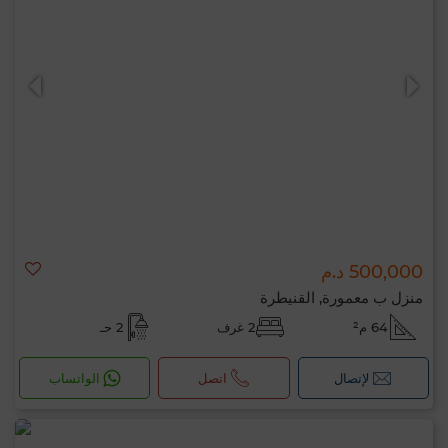
500,000 د.م
منزل ب معمورة, القنيطرة
64 م²
2 غرف
2 حـ
لإتصال
اتصل
الواتساب