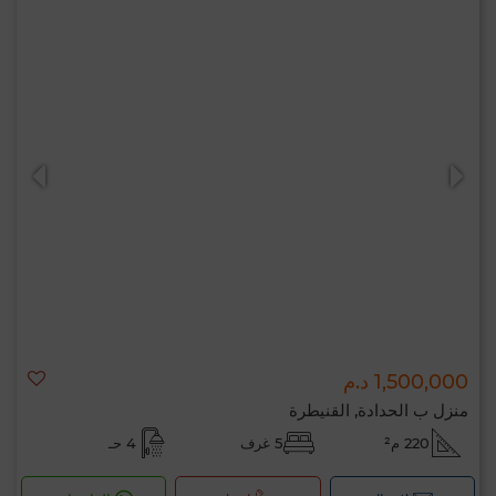
1,500,000 د.م
منزل ب الحدادة, القنيطرة
220 م²
5 غرف
4 حـ