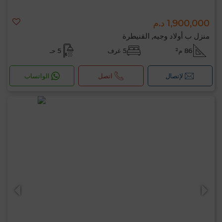
1,900,000 د.م
منزل ب أولاد وجيه, القنيطرة
86 م²
5 غرف
5 حـ
لإتصال
اتصل
الواتساب