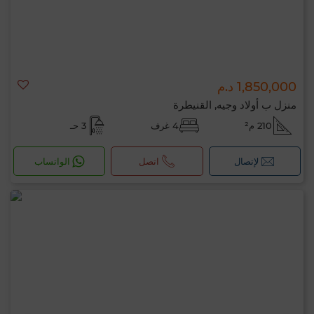
1,850,000 د.م
منزل ب أولاد وجيه, القنيطرة
210 م²
4 غرف
3 حـ
لإتصال
اتصل
الواتساب