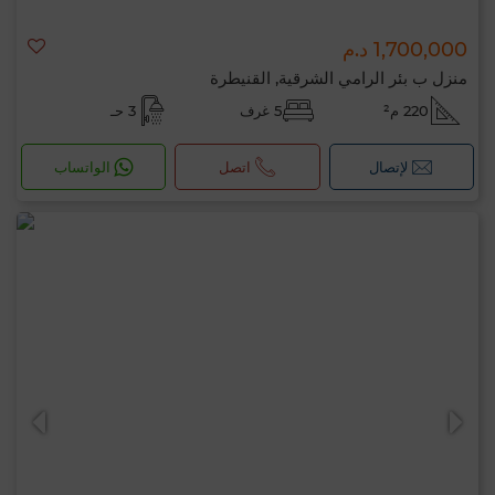
1,700,000 د.م
منزل ب بئر الرامي الشرقية, القنيطرة
220 م²
5 غرف
3 حـ
لإتصال
اتصل
الواتساب