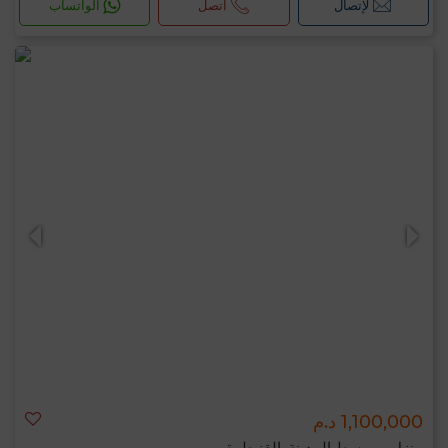
لإتصال
اتصل
الواتساب
1,100,000 د.م
منزل ب وسط المدينة, القنيطرة