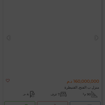
160,000,000 د.م
منزل ب الفتح, القنيطرة
90 م²
7 غرف
4 حـ