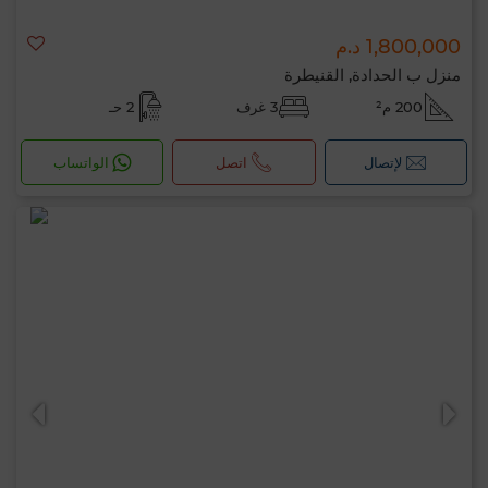
1,800,000 د.م
منزل ب الحدادة, القنيطرة
200 م²
3 غرف
2 حـ
لإتصال
اتصل
الواتساب
مرحبًا، أنا MIA. ما المعيار الذي ترغب في تطبيقه
الآن؟