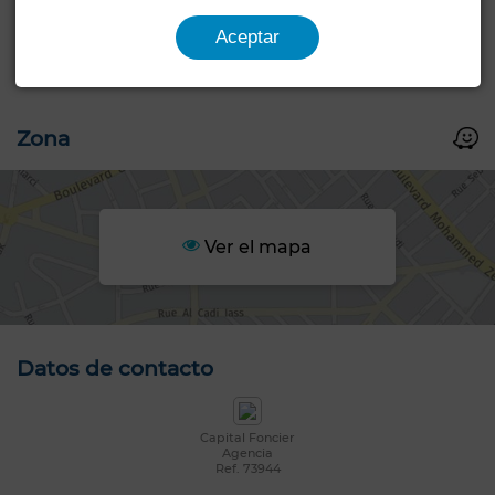
Características generales
Aceptar
Tipo de propiedad
Local
Zona
Ver el mapa
Datos de contacto
Capital Foncier
Agencia
Ref. 73944