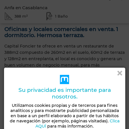
Anfa en Casablanca
388 m²
1 Baño
Oficinas y locales comerciales en venta. 1
dormitorio. Hermosa terraza.
Capital Foncier te ofrece en venta un restaurante de
388m2 compuesto de 260m2 en el suelo, 60m2 de terraza
y 128m2 en entreplanta, el local es conocido y genera un
buen volumen de negocio mensual, para más
información contacta con Mourad al 06 65 18 50 96
FOTOS NO CONTRACTUALES
Capital Foncier te ofrece en venta un restaurante de
Su privacidad es importante para
388m2 compuesto de 260m2 en el suelo, 60m2 de terraza
nosotros.
y 128m2 en entreplanta, el local es conocido y genera un
buen volumen de negocio mensual, para más
Utilizamos cookies propias y de terceros para fines
información contacta con Mourad al 06 65 18 50 96
analíticos y para mostrarte publicidad personalizada
FOTOS NO CONTRACTUALES
en base a un perfil elaborado a partir de tus hábitos
de navegación (por ejemplo, páginas visitadas).
Clica
AQUÍ
para más información.