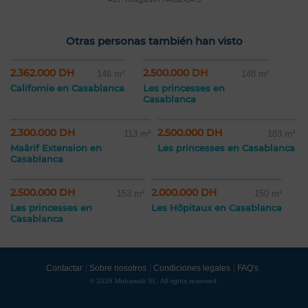
Otras personas también han visto
2.362.000 DH
2.500.000 DH
146 m²
148 m²
Californie en Casablanca
Les princesses en
Casablanca
2.300.000 DH
2.500.000 DH
113 m²
183 m²
Maârif Extension en
Les princesses en Casablanca
Casablanca
2.500.000 DH
2.000.000 DH
153 m²
150 m²
Les princesses en
Les Hôpitaux en Casablanca
Casablanca
Contactar
Sobre nosotros
Condiciones legales
FAQ's
© 2026 Mubawab SL. All rights reserved.