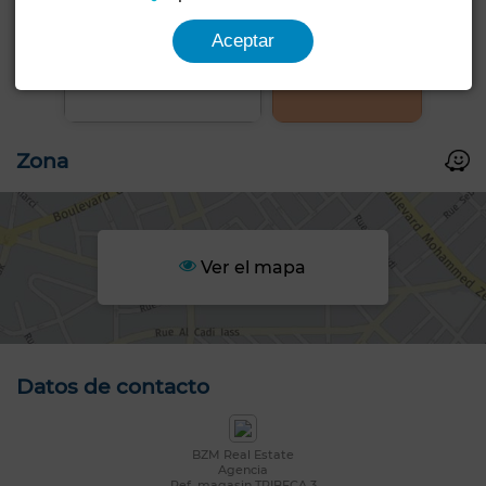
Aceptar
+3 FOTOS
Zona
Ver el mapa
Datos de contacto
BZM Real Estate
Agencia
Ref. magasin TRIBECA 3